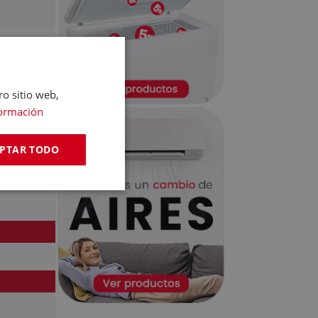
ro sitio web,
ormación
PTAR TODO