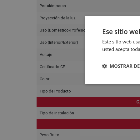
Portalámparas
Proyección de la luz
Ese sitio we
Uso (Doméstico/Profesional)
Este sitio web usa
Uso (Interior/Exterior)
usted acepta toda
Voltaje
MOSTRAR DE
Certificado CE
Color
Tipo de Producto
C
Tipo de instalación
Peso Bruto