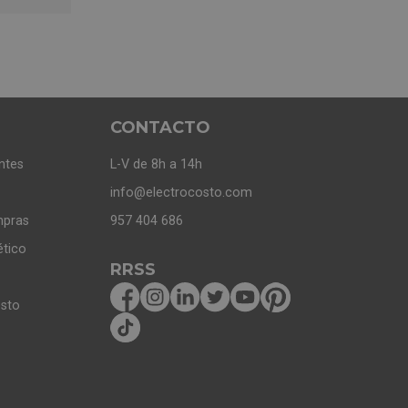
CONTACTO
ntes
L-V de 8h a 14h
info@electrocosto.com
mpras
957 404 686
ético
RRSS
osto