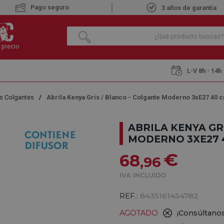
Pago seguro
3 años de garantía
 precio
L-V 8h - 14h
s Colgantes
Abrila Kenya Gris / Blanco - Colgante Moderno 3xE27 40 
ABRILA KENYA GR
MODERNO 3XE27 
€
68
,96
IVA INCLUIDO
REF.:
8435161454782
AGOTADO
¡Consúltanos