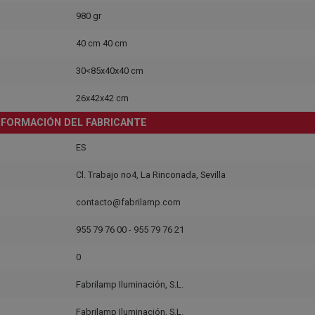
980 gr
40 cm 40 cm
30<85x40x40 cm
26x42x42 cm
NFORMACIÓN DEL FABRICANTE
ES
Cl. Trabajo no4, La Rinconada, Sevilla
contacto@fabrilamp.com
955 79 76 00 - 955 79 76 21
0
Fabrilamp Iluminación, S.L.
Fabrilamp Iluminación, S.L.