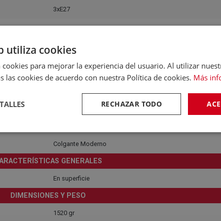
3xE27
Luz difusa general
b utiliza cookies
Doméstico
 cookies para mejorar la experiencia del usuario. Al utilizar nuest
Recomendado para interiores
s las cookies de acuerdo con nuestra Política de cookies.
Más inf
220-240V
TALLES
RECHAZAR TODO
ACE
Sí
Gris / Blanco
Colgante Moderno
ARACTERÍSTICAS GENERALES
En superficie
DIMENSIONES Y PESO
1520 gr