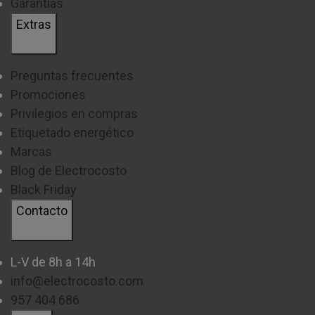
Garantías
Extras
Preguntas frecuentes
Promociones
Privilegios en compras
Etiquetado energético
Marcas
Blog de Electrocosto
Black Friday
Contacto
L-V de 8h a 14h
info@electrocosto.com
957 404 686