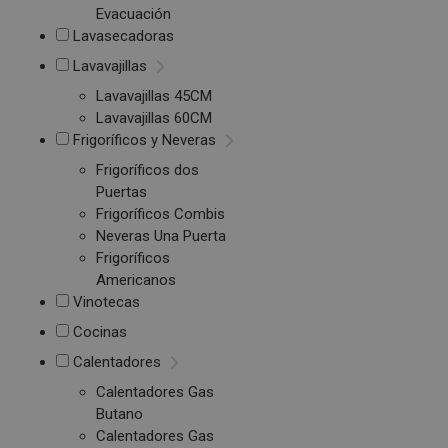
Evacuación
Lavasecadoras
Lavavajillas
Lavavajillas 45CM
Lavavajillas 60CM
Frigoríficos y Neveras
Frigoríficos dos
Puertas
Frigoríficos Combis
Neveras Una Puerta
Frigoríficos
Americanos
Vinotecas
Cocinas
Calentadores
Calentadores Gas
Butano
Calentadores Gas