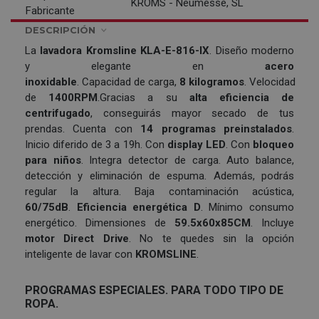
KROMS - Neumesse, SL
Fabricante
DESCRIPCIÓN
La
lavadora
Kromsline KLA-E-816-IX
.
Diseño moderno
y elegante en
acero
inoxidable
.
Capacidad de
carga,
8
kilogramos
. Velocidad
de
1400RPM
.
Gracias a su
alta eficiencia de
centrifugado
, conseguirás mayor secado de tus
prendas.
Cuenta con
14 programas preinstalados
.
Inicio diferido de 3 a 19h. Con
display LED
. Con
bloqueo
para niños
. Integra detector de carga. Auto balance,
detección y eliminación de espuma. Además, podrás
regular la altura. Baja contaminación acústica,
60/75dB
.
Eficiencia energética D
. Mínimo consumo
energético. Dimensiones de
59.5x60x85CM
. Incluye
motor Direct Drive
. No te quedes sin la opción
inteligente de lavar con
KROMSLINE
.
PROGRAMAS ESPECIALES. PARA TODO TIPO DE
ROPA.