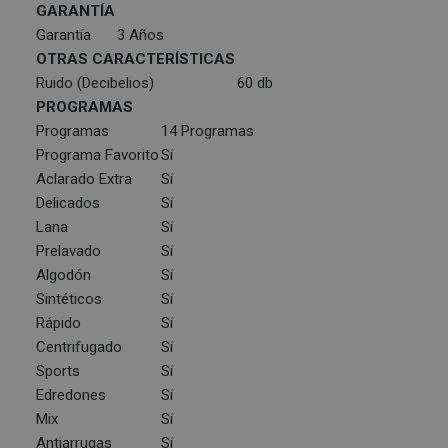
GARANTÍA
Garantía
3 Años
OTRAS CARACTERÍSTICAS
Ruido (Decibelios)
60 db
PROGRAMAS
Programas
14 Programas
Programa Favorito
Sí
Aclarado Extra
Sí
Delicados
Sí
Lana
Sí
Prelavado
Sí
Algodón
Sí
Sintéticos
Sí
Rápido
Sí
Centrifugado
Sí
Sports
Sí
Edredones
Sí
Mix
Sí
Antiarrugas
Sí