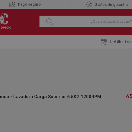
Pago seguro
3 años de garantía
 precio
L-V 8h - 14h
s Carga Superior
ROMMER DISCOVER C1265 Blanco - Lavadora Carga S
ROMMER DISCOVER
LAVADORA CARGA
1200RPM
4
co - Lavadora Carga Superior 6.5KG 1200RPM
€
456
,35
IVA INCLUIDO
REF.:
698432002