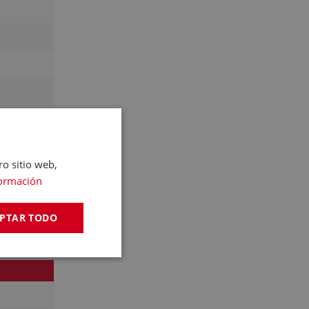
ro sitio web,
ormación
PTAR TODO