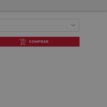
dido a fábrica. Envío Aprox. hasta 20 días
borables
COMPRAR