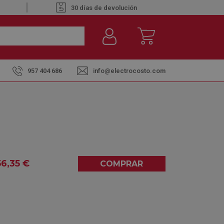
30 días de devolución
957 404 686
info@electrocosto.com
uperior 6.5KG 1200RPM
 C1265 BLANCO -
 SUPERIOR 6.5KG
56
,35
€
COMPRAR
0,00
(0)