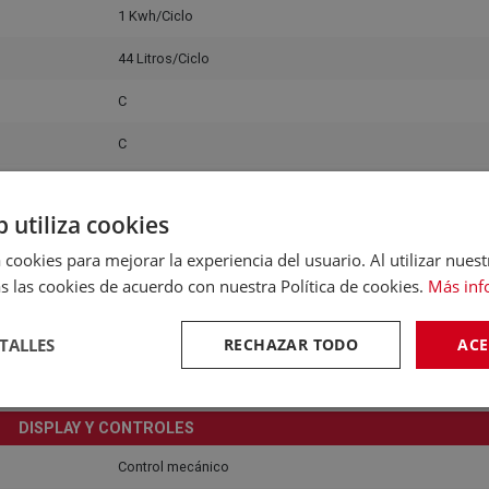
1 Kwh/Ciclo
44 Litros/Ciclo
C
C
57 Kwh/100Ciclos
b utiliza cookies
DIMENSIONES Y PESO
 cookies para mejorar la experiencia del usuario. Al utilizar nuest
87,50 Centímetros
s las cookies de acuerdo con nuestra Política de cookies.
Más inf
40,00 Centímetros
TALLES
RECHAZAR TODO
ACE
56,00 KG
61,00 Centímetros
DISPLAY Y CONTROLES
Control mecánico