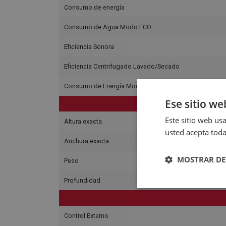
Consumo de energía
Consumo de Agua Modo ECO
Eficiencia Sonora
Eficiencia Centrifugado Lavado/Secado
Consumo de Energía Modo Eco 100 Ciclos
Ese sitio we
Este sitio web usa
Altura exacta
usted acepta toda
Anchura exacta
MOSTRAR DE
Peso
Profundidad
Control Externo