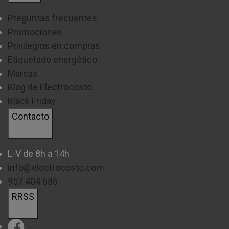
Preguntas frecuentes
Promociones
Privilegios en compras
Etiquetado energético
Marcas
Blog de Electrocosto
Black Friday
Contacto
L-V de 8h a 14h
info@electrocosto.com
957 404 686
RRSS