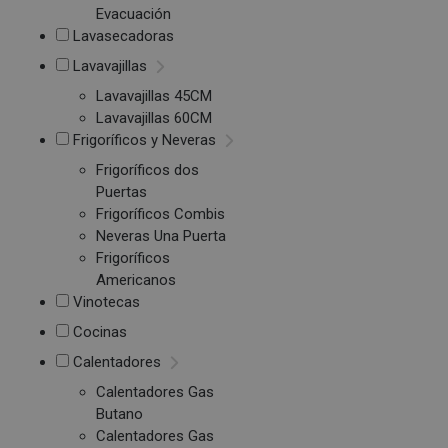
Evacuación
Lavasecadoras
Lavavajillas
Lavavajillas 45CM
Lavavajillas 60CM
Frigoríficos y Neveras
Frigoríficos dos
Puertas
Frigoríficos Combis
Neveras Una Puerta
Frigoríficos
Americanos
Vinotecas
Cocinas
Calentadores
Calentadores Gas
Butano
Calentadores Gas