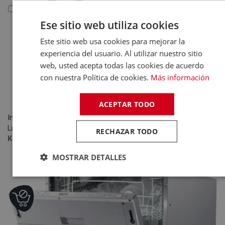
Reacondicionados y Outlet
Ese sitio web utiliza cookies
Reacondicionados y
Outlet
Este sitio web usa cookies para mejorar la
Electrodomésticos
experiencia del usuario. Al utilizar nuestro sitio
web, usted acepta todas las cookies de acuerdo
Tecnología
con nuestra Política de cookies.
Más información
ACEPTAR TODO
Inicio
Electrodomésticos
Lavavajillas
Lavavajillas 60CM
RECHAZAR TODO
KROMSLINE KLVI-6003-INT Integrable - Lavavajillas 60CM 12 Se
MOSTRAR DETALLES