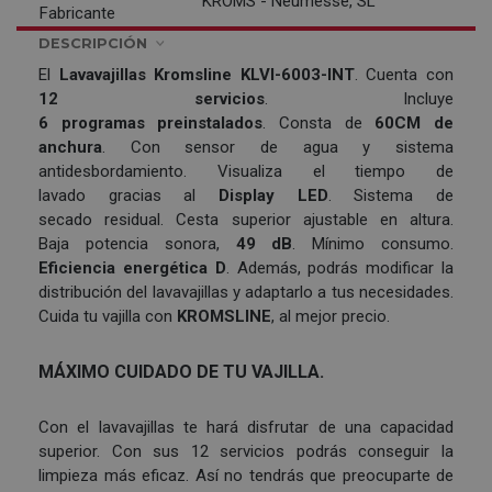
KROMS - Neumesse, SL
Fabricante
DESCRIPCIÓN
El
Lavavajillas
Kromsline KLVI-6003-INT
. Cuenta con
12 servicios
. Incluye
6 programas
preinstalados
. Consta de
60CM de
anchura
. Con sensor de agua y sistema
antidesbordamiento. Visualiza el tiempo de
lavado gracias al
Display LED
. Sistema de
secado residual. Cesta superior ajustable en altura.
Baja potencia sonora,
49 dB
. Mínimo consumo.
Eficiencia energética D
. Además, podrás modificar la
distribución del lavavajillas y adaptarlo a tus necesidades.
Cuida tu vajilla con
KROMSLINE
, al mejor precio.
MÁXIMO CUIDADO DE TU VAJILLA.
Con el lavavajillas te hará disfrutar de una capacidad
superior. Con sus 12 servicios podrás conseguir la
limpieza más eficaz. Así no tendrás que preocuparte de