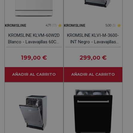
KROMSLINE
KROMSLINE
4,71
(17)
5,00
(3)
KROMSLINE KLVM-60W2D
KROMSLINE KLVI-M-3600-
Blanco - Lavavajillas 60CM
INT Negro - Lavavajillas
12 Servicios
60CM 12 Servicios
199
€
299
€
,00
,00
AÑADIR AL CARRITO
AÑADIR AL CARRITO