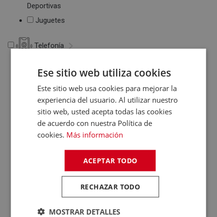
Deportivas
Juguetes
Telefonía
Telefonía
Ese sitio web utiliza cookies
Teléfonos Fijos
Este sitio web usa cookies para mejorar la
Accesorios Telefonía
experiencia del usuario. Al utilizar nuestro
Fundas Teléfonos
sitio web, usted acepta todas las cookies
Móviles
de acuerdo con nuestra Política de
cookies.
Más información
ACEPTAR TODO
RECHAZAR TODO
MOSTRAR DETALLES