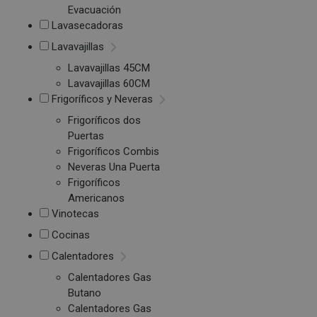
Evacuación
Lavasecadoras
Lavavajillas
Lavavajillas 45CM
Lavavajillas 60CM
Frigoríficos y Neveras
Frigoríficos dos
Puertas
Frigoríficos Combis
Neveras Una Puerta
Frigoríficos
Americanos
Vinotecas
Cocinas
Calentadores
Calentadores Gas
Butano
Calentadores Gas