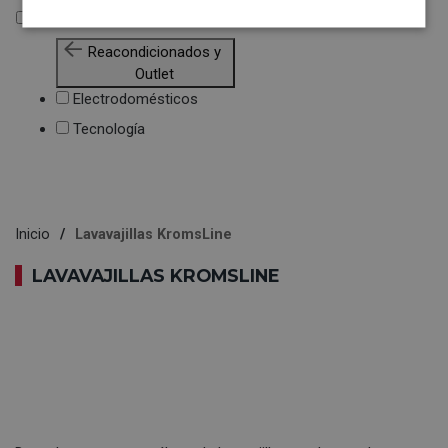
Reacondicionados y Outlet
Reacondicionados y
Outlet
Electrodomésticos
Tecnología
Inicio
Lavavajillas KromsLine
LAVAVAJILLAS KROMSLINE