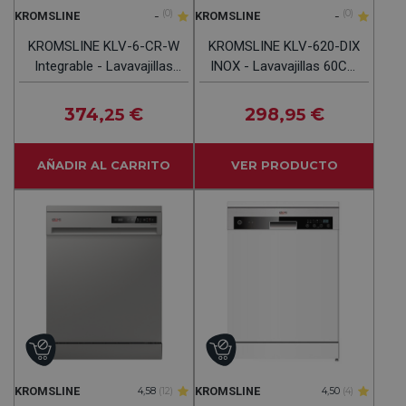
-
(0)
-
(0)
KROMSLINE
KROMSLINE
KROMSLINE KLV-6-CR-W
KROMSLINE KLV-620-DIX
Integrable - Lavavajillas
INOX - Lavavajillas 60CM
60CM 12 Servicios
12 Servicios
374
€
298
€
,25
,95
AÑADIR AL CARRITO
VER PRODUCTO
KROMSLINE
KROMSLINE
4,58
(12)
4,50
(4)