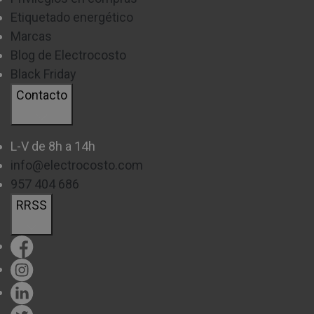
Etiquetado energético
Marcas
Blog de Electrocosto
Black Friday
Contacto
L-V de 8h a 14h
info@electrocosto.com
957 404 686
RRSS