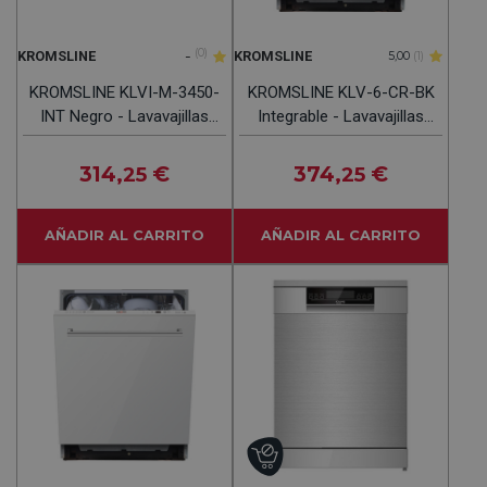
-
(0)
KROMSLINE
KROMSLINE
5,00
(1)
KROMSLINE KLVI-M-3450-
KROMSLINE KLV-6-CR-BK
INT Negro - Lavavajillas
Integrable - Lavavajillas
45CM 9 Servicios
60CM 12 Servicios
314
€
374
€
,25
,25
AÑADIR AL CARRITO
AÑADIR AL CARRITO