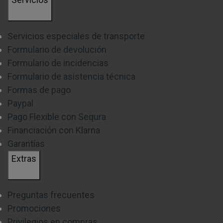
integrables o no. Estos además están disponibles en
diversos precios por lo que no importa tu espacio, ni tu
Servicios especiales de transporte
presupuesto, ya que encontrarás una opción ideal para ti.
Formulario de devolución
Formulario de incidencias
Formulario de asistencia técnica
Formas de pago
Paypal
Pago Flexible con Sequra
Financiación con Klarna
Garantías
Extras
Preguntas frecuentes
Promociones
Privilegios en compras