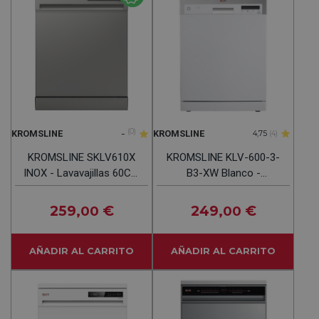
-
(0)
KROMSLINE
KROMSLINE
4,75
(4)
KROMSLINE SKLV610X
KROMSLINE KLV-600-3-
INOX - Lavavajillas 60CM
B3-XW Blanco -
15 Servicios
Lavavajillas 60CM 14
Servicios
259
€
249
€
,00
,00
AÑADIR AL CARRITO
AÑADIR AL CARRITO