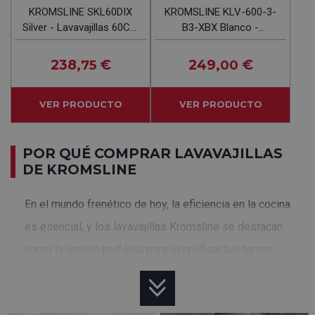
KROMSLINE SKL60DIX
KROMSLINE KLV-600-3-
Silver - Lavavajillas 60CM
B3-XBX Blanco -
14 Cubiertos
Lavavajillas 60CM 14
Servicios
238
€
249
€
,75
,00
VER PRODUCTO
VER PRODUCTO
POR QUÉ COMPRAR LAVAVAJILLAS
DE KROMSLINE
En el mundo frenético de hoy, la eficiencia en la cocina
es esencial, y los lavavajillas Kromsline se destacan
como la opción perfecta para simplificar tus tareas
diarias. Si buscas un electrodoméstico que combine
innovación, rendimiento y diseño elegante, estás a punto