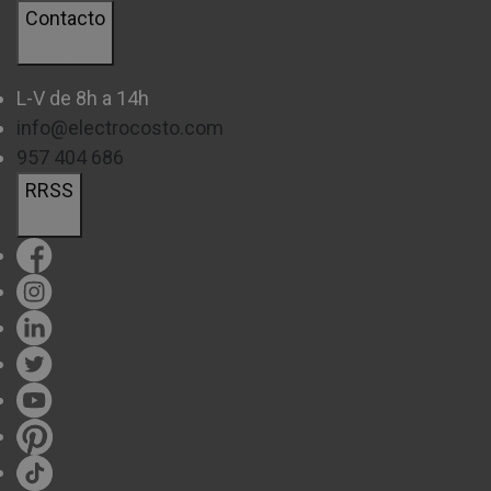
Contacto
L-V de 8h a 14h
info@electrocosto.com
957 404 686
RRSS