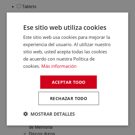
Tablets
Monitores
Ebook
Ese sitio web utiliza cookies
Impresión
Este sitio web usa cookies para mejorar la
Impresoras de tinta
experiencia del usuario. Al utilizar nuestro
y láser
sitio web, usted acepta todas las cookies
Multifunción
de acuerdo con nuestra Política de
Cartuchos de tinta y
cookies.
Más información
toner
Periféricos
ACEPTAR TODO
Ratones
Teclados
RECHAZAR TODO
WebCams y
Micrófonos
Almacenamiento
MOSTRAR DETALLES
Pendrive y Tarjetas
de Memoria
Discos duros