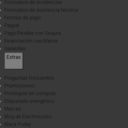
Formulario de incidencias
Formulario de asistencia técnica
Formas de pago
Paypal
Pago Flexible con Sequra
Financiación con Klarna
Garantías
Extras
Preguntas frecuentes
Promociones
Privilegios en compras
Etiquetado energético
Marcas
Blog de Electrocosto
Black Friday