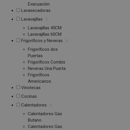
Evacuación
Lavasecadoras
Lavavajillas
Lavavajillas 45CM
Lavavajillas 60CM
Frigoríficos y Neveras
Frigoríficos dos
Puertas
Frigoríficos Combis
Neveras Una Puerta
Frigoríficos
Americanos
Vinotecas
Cocinas
Calentadores
Calentadores Gas
Butano
Calentadores Gas