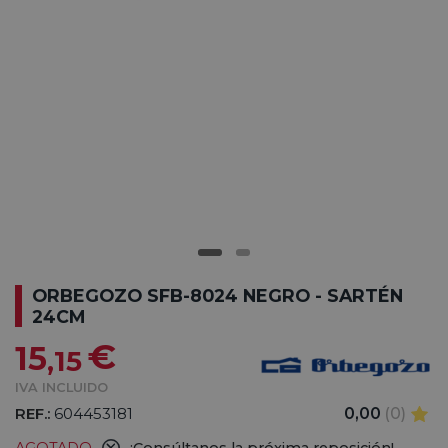
ORBEGOZO SFB-8024 NEGRO - SARTÉN
24CM
€
15
,15
IVA INCLUIDO
REF.:
604453181
0,00
(0)