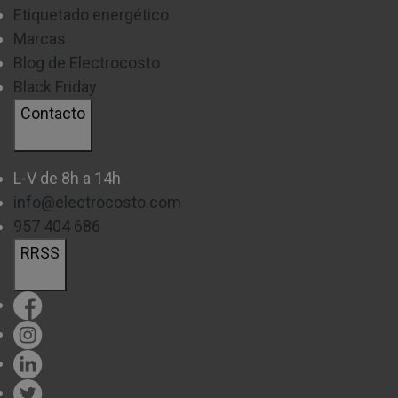
Etiquetado energético
Marcas
Blog de Electrocosto
Black Friday
Contacto
L-V de 8h a 14h
info@electrocosto.com
957 404 686
RRSS