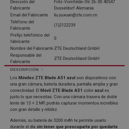
Dirección del
Fritz-Vomfelde-Str 26-30 40547
Fabricante
Dusseldorf Alemania
Email del Fabricante
liu.yuxuan@zte.com.cn
Teléfono del
(1)2122239
Fabricante
Prefijo telefónico del
0
fabricante
Nombre del Fabricante
ZTE Deutschland GmbH
Responsable del
ZTE Deutschland GmbH
Fabricante
DESCRIPCIÓN
Los
Móviles
ZTE
Blade A51 azul
son dispositivos con
una gran cámara, batería duradera, pantalla amplia y gran
conectividad. El
Móvil ZTE Blade A51
color
azul
es
justo lo que necesitas. Con una cámara trasera de doble
lente de 13 + 2 MP, podrás capturar momentos increíbles
con gran detalle y nitidez.
Además, su batería de 3200 mAh te permite usarlo
durante el día
sin tener que preocuparte por quedarte