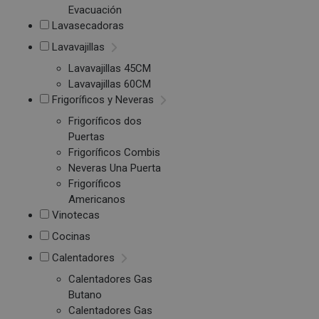
Evacuación
Lavasecadoras
Lavavajillas
Lavavajillas 45CM
Lavavajillas 60CM
Frigoríficos y Neveras
Frigoríficos dos
Puertas
Frigoríficos Combis
Neveras Una Puerta
Frigoríficos
Americanos
Vinotecas
Cocinas
Calentadores
Calentadores Gas
Butano
Calentadores Gas