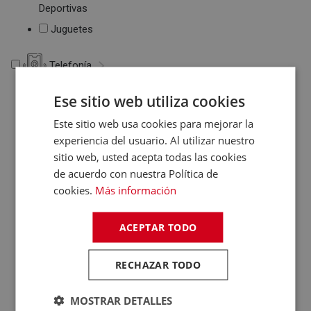
Deportivas
Juguetes
Telefonía
Telefonía
Ese sitio web utiliza cookies
Teléfonos Fijos
Este sitio web usa cookies para mejorar la
Accesorios Telefonía
experiencia del usuario. Al utilizar nuestro
Fundas Teléfonos
sitio web, usted acepta todas las cookies
de acuerdo con nuestra Política de
Móviles
cookies.
Más información
ACEPTAR TODO
RECHAZAR TODO
MOSTRAR DETALLES