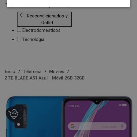
Reacondicionados y Outlet
Reacondicionados y
Outlet
Electrodomésticos
Tecnología
Inicio
Telefonía
Móviles
ZTE BLADE A51 Azul - Móvil 2GB 32GB