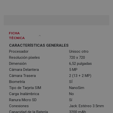
FICHA
TÉCNICA
CARACTERÍSTICAS GENERALES
Procesador
Unisoc otro
Resolución píxeles
720 x 720
Dimensión
6,52 pulgadas
Cámara Delantera
5 MP
Cámara Trasera
2 (13 + 2 MP)
Biometría
SÍ
Tipo de Tarjeta SIM
NanoSim
Carga Inalámbrica
No
Ranura Micro SD
Sí
Conexiones
Jack: Estéreo 3.5mm
Capacidad de la Batería
3200 mAh