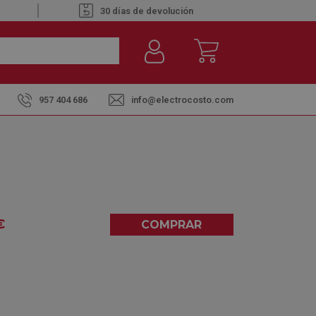
30 días de devolución
957 404 686
info@electrocosto.com
ta Cíclico
41-GN INOX - NEVERA UNA
€
COMPRAR
0,00
(0)
dido a fábrica. Envío Aprox. hasta 20 días
borables