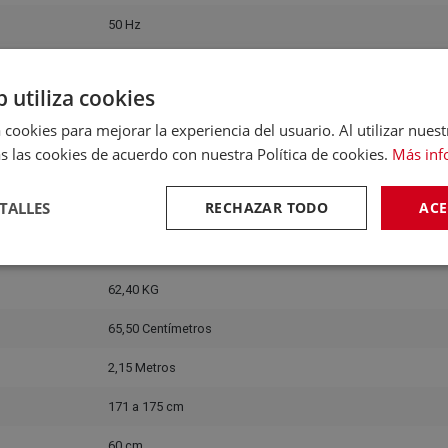
50 Hz
38 Decibelios
b utiliza cookies
SN-T
 cookies para mejorar la experiencia del usuario. Al utilizar nuest
230,00 V
s las cookies de acuerdo con nuestra Política de cookies.
Más inf
DIMENSIONES Y PESO
TALLES
RECHAZAR TODO
ACE
171,40 Centímetros
59,50 Centímetros
62,40 KG
65,50 Centímetros
2,15 Metros
171 a 175 cm
60 cm