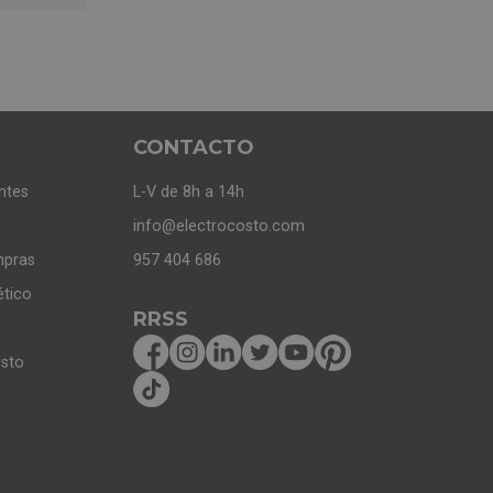
CONTACTO
ntes
L-V de 8h a 14h
info@electrocosto.com
mpras
957 404 686
ético
RRSS
osto