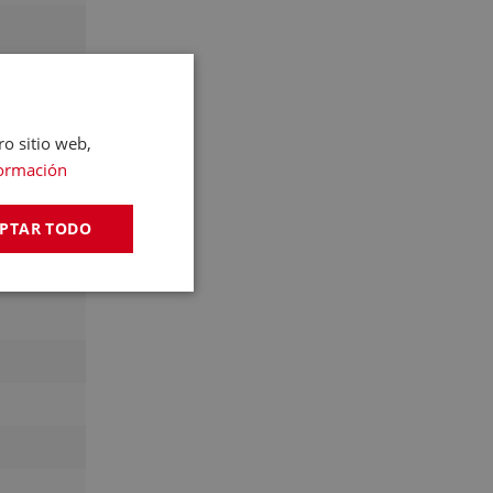
ro sitio web,
ormación
PTAR TODO