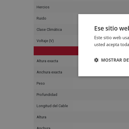
Hercios
Ruido
Ese sitio we
Clase Climática
Este sitio web usa
Voltaje (V)
usted acepta toda
MOSTRAR DE
Altura exacta
Anchura exacta
Peso
Profundidad
Longitud del Cable
Altura
Anchura