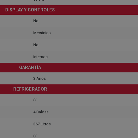
DISPLAY Y CONTROLES
No
Mecánico
No
Internos
GARANTÍA
3 Años
REFRIGERADOR
Sí
4 Baldas
367 Litros
Sí