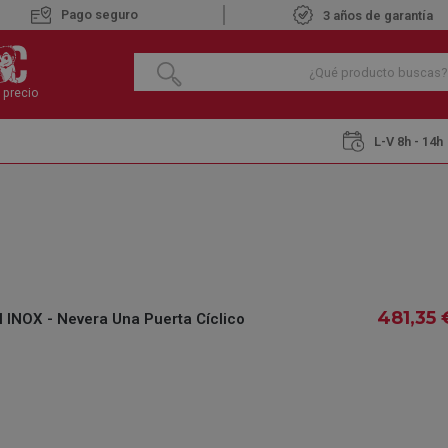
Pago seguro
3 años de garantía
 precio
L-V 8h - 14h
Neveras Una Puerta
BEKO RSSE-415-M-41-GN INOX - Nevera Una Puer
BEKO RSSE-415-M-
PUERTA CÍCLICO
€
481
481
,35
,35
INOX - Nevera Una Puerta Cíclico
IVA INCLUIDO
REF.:
084260211
DISPONIBLE BAJO
Pe
PEDIDO
la