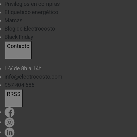
Privilegios en compras
Etiquetado energético
Marcas
Blog de Electrocosto
Black Friday
Contacto
L-V de 8h a 14h
info@electrocosto.com
957 404 686
RRSS