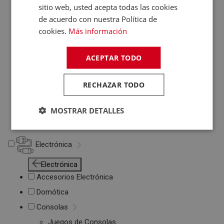
sitio web, usted acepta todas las cookies
Otros PC
de acuerdo con nuestra Política de
Networking
cookies.
Más información
Soportes Ordenador
Maletines de
ACEPTAR TODO
Portátiles
Accesorios
informática
RECHAZAR TODO
Cables Informática
Fundas Tablets
MOSTRAR DETALLES
Cargadores /
Baterías
Electrónica
Electrónica
Accesorios Electrónica
Domótica
Consolas
Juegos de Consolas