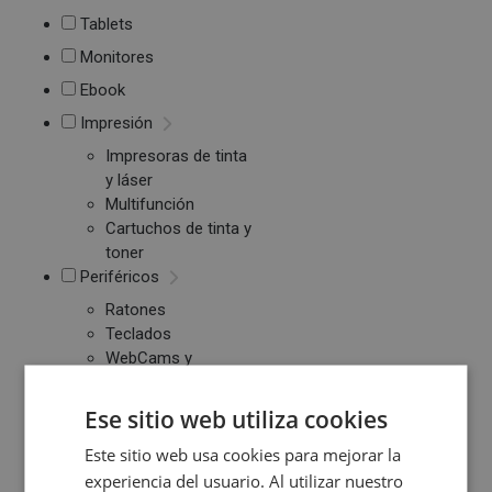
Tablets
Monitores
Ebook
Impresión
Impresoras de tinta
y láser
Multifunción
Cartuchos de tinta y
toner
Periféricos
Ratones
Teclados
WebCams y
Micrófonos
Almacenamiento
Ese sitio web utiliza cookies
Pendrive y Tarjetas
Este sitio web usa cookies para mejorar la
de Memoria
experiencia del usuario. Al utilizar nuestro
Discos duros