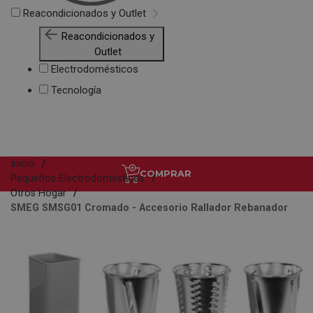
Reacondicionados y Outlet
Reacondicionados y
Outlet
Electrodomésticos
Tecnología
Inicio
COMPRAR
Pequeños Electrodomésticos
Otros Hogar
SMEG SMSG01 Cromado - Accesorio Rallador Rebanador