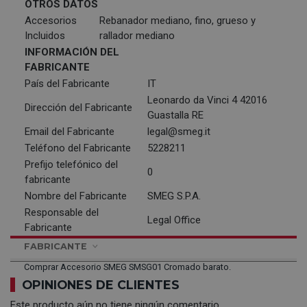
OTROS DATOS
Accesorios
Rebanador mediano, fino, grueso y
Incluidos
rallador mediano
INFORMACIÓN DEL
FABRICANTE
País del Fabricante
IT
Leonardo da Vinci 4 42016
Dirección del Fabricante
Guastalla RE
Email del Fabricante
legal@smeg.it
Teléfono del Fabricante
5228211
Prefijo telefónico del
0
fabricante
Nombre del Fabricante
SMEG S.P.A.
Responsable del
Legal Office
Fabricante
FABRICANTE
Comprar Accesorio SMEG SMSG01 Cromado barato.
OPINIONES DE CLIENTES
Este producto aún no tiene ningún comentario