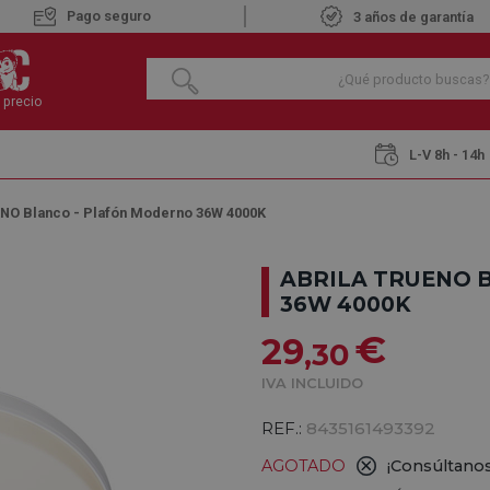
Pago seguro
3 años de garantía
 precio
L-V 8h - 14h
ENO Blanco - Plafón Moderno 36W 4000K
ABRILA TRUENO 
36W 4000K
€
29
,30
IVA INCLUIDO
REF.:
8435161493392
AGOTADO
¡Consúltanos