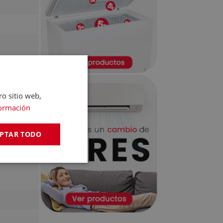
ro sitio web,
ormación
PTAR TODO