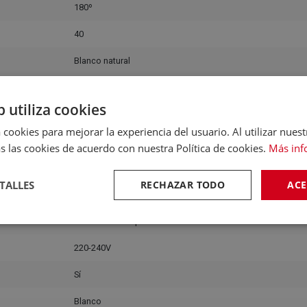
180º
40
Blanco natural
Policarbonato
b utiliza cookies
Luz difusa general
 cookies para mejorar la experiencia del usuario. Al utilizar nuest
4000K
s las cookies de acuerdo con nuestra Política de cookies.
Más inf
Tecnología LED integrada
TALLES
RECHAZAR TODO
ACE
Doméstico
Recomendado para interiores
220-240V
Sí
Blanco