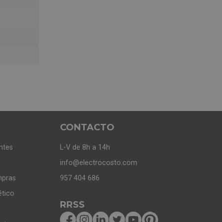
CONTACTO
ntes
L-V de 8h a 14h
info@electrocosto.com
mpras
957 404 686
ético
RRSS