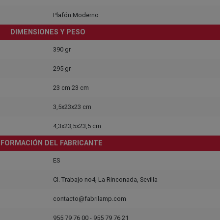
Plafón Moderno
DIMENSIONES Y PESO
390 gr
295 gr
23 cm 23 cm
3,5x23x23 cm
4,3x23,5x23,5 cm
NFORMACIÓN DEL FABRICANTE
ES
Cl. Trabajo no4, La Rinconada, Sevilla
contacto@fabrilamp.com
955 79 76 00 - 955 79 76 21