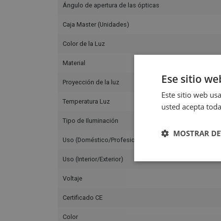
Ángulo de apertura de las ópticas
Caja Master (Unidades)
Color de la Luz
Material
Ese sitio we
Proyección de la luz
Este sitio web usa
Temperatura Luz
usted acepta toda
Tipo de Iluminación
MOSTRAR DE
Uso (Doméstico/Profesional)
Uso (Interior/Exterior)
Voltaje
Certificado CE
Color