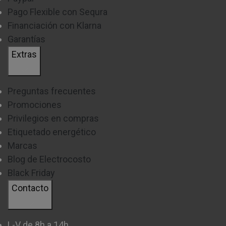
Pago Flexible con Sequra
Financiación con Klarna
Garantías
Extras
Preguntas frecuentes
Promociones
Privilegios en compras
Etiquetado energético
Marcas
Blog de Electrocosto
Black Friday
Contacto
L-V de 8h a 14h