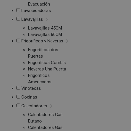
Evacuación
Lavasecadoras
Lavavajillas
Lavavajillas 45CM
Lavavajillas 60CM
Frigoríficos y Neveras
Frigoríficos dos
Puertas
Frigoríficos Combis
Neveras Una Puerta
Frigoríficos
Americanos
Vinotecas
Cocinas
Calentadores
Calentadores Gas
Butano
Calentadores Gas