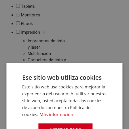
Tablets
Monitores
Ebook
Impresión
Impresoras de tinta
y láser
Multifunción
Cartuchos de tinta y
toner
Periféricos
Ese sitio web utiliza cookies
Ratones
Este sitio web usa cookies para mejorar la
Teclados
experiencia del usuario. Al utilizar nuestro
WebCams y
sitio web, usted acepta todas las cookies
Micrófonos
Almacenamiento
de acuerdo con nuestra Política de
cookies.
Más información
Pendrive y Tarjetas
de Memoria
Discos duros