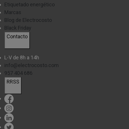
Etiquetado energético
Marcas
Blog de Electrocosto
Black Friday
Contacto
L-V de 8h a 14h
info@electrocosto.com
957 404 686
RRSS