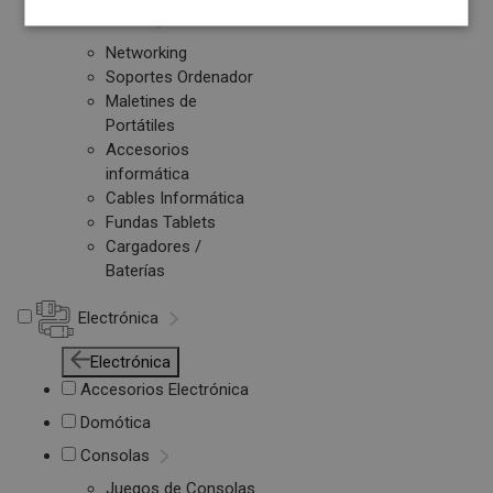
Otros PC
Networking
Soportes Ordenador
Maletines de
Portátiles
Accesorios
informática
Cables Informática
Fundas Tablets
Cargadores /
Baterías
Electrónica
Electrónica
Accesorios Electrónica
Domótica
Consolas
Juegos de Consolas