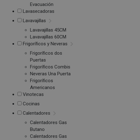
Evacuación
Lavasecadoras
Lavavajillas
Lavavajillas 45CM
Lavavajillas 60CM
Frigoríficos y Neveras
Frigoríficos dos
Puertas
Frigoríficos Combis
Neveras Una Puerta
Frigoríficos
Americanos
Vinotecas
Cocinas
Calentadores
Calentadores Gas
Butano
Calentadores Gas