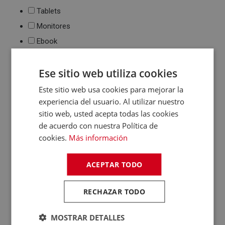
Tablets
Monitores
Ebook
Impresión
Ese sitio web utiliza cookies
Impresoras de tinta
y láser
Este sitio web usa cookies para mejorar la
Multifunción
experiencia del usuario. Al utilizar nuestro
Cartuchos de tinta y
sitio web, usted acepta todas las cookies
toner
de acuerdo con nuestra Política de
Periféricos
cookies.
Más información
Ratones
Teclados
ACEPTAR TODO
WebCams y
Micrófonos
Almacenamiento
RECHAZAR TODO
Pendrive y Tarjetas
de Memoria
MOSTRAR DETALLES
Discos duros