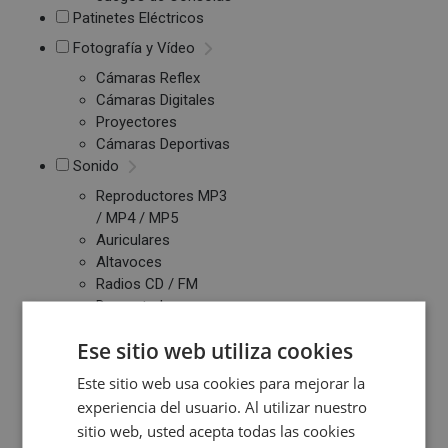
Patinetes Eléctricos
Fotografía y Vídeo
Cámaras Reflex
Cámaras Digitales
Proyectores
Cámaras Deportivas
Sonido
Reproductores MP3
/ MP4 / MP5
Auriculares
Altavoces
Radios CD / FM
Despertadores
Barras de Sonido
Ese sitio web utiliza cookies
Altavoces
Inalambricos
Este sitio web usa cookies para mejorar la
Equipos de Música
experiencia del usuario. Al utilizar nuestro
sitio web, usted acepta todas las cookies
Relojes y Pulseras