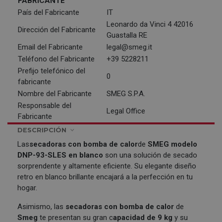
FABRICANTE
País del Fabricante
IT
Leonardo da Vinci 4 42016
Dirección del Fabricante
Guastalla RE
Email del Fabricante
legal@smeg.it
Teléfono del Fabricante
+39 5228211
Prefijo telefónico del
0
fabricante
Nombre del Fabricante
SMEG S.P.A.
Responsable del
Legal Office
Fabricante
DESCRIPCIÓN
Las
secadoras con bomba de calor
de
SMEG
modelo
DNP-93-SLES en blanco
son una solución de secado
sorprendente y altamente eficiente. Su elegante diseño
retro en blanco brillante encajará a la perfección en tu
hogar.
Asimismo, las
secadoras con bomba de calor
de
Smeg
te presentan su gran c
apacidad de 9 kg
y su