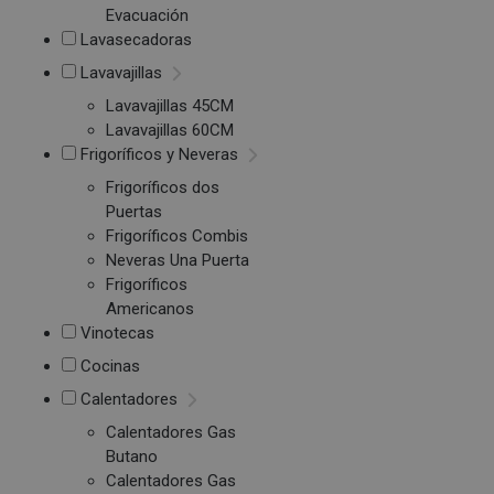
Evacuación
Lavasecadoras
Lavavajillas
Lavavajillas 45CM
Lavavajillas 60CM
Frigoríficos y Neveras
Frigoríficos dos
Puertas
Frigoríficos Combis
Neveras Una Puerta
Frigoríficos
Americanos
Vinotecas
Cocinas
Calentadores
Calentadores Gas
Butano
Calentadores Gas