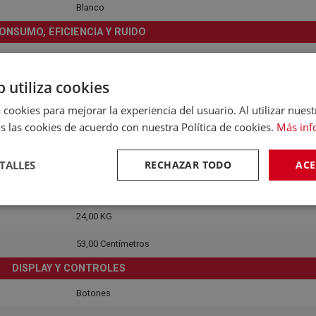
Blanco
ONSUMO, EFICIENCIA Y RUIDO
230V
b utiliza cookies
253 Kwh/Año
 cookies para mejorar la experiencia del usuario. Al utilizar nuest
50 Hz
s las cookies de acuerdo con nuestra Política de cookies.
Más inf
DIMENSIONES Y PESO
72,00 Centímetros
TALLES
RECHAZAR TODO
ACE
54,00 Centímetros
24,00 KG
53,00 Centímetros
DISPLAY Y CONTROLES
Botones