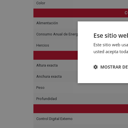
Color
C
Alimentación
Ese sitio we
Consumo Anual de Energía
Este sitio web usa
Hercios
usted acepta toda
Altura exacta
MOSTRAR DE
Anchura exacta
Peso
Profundidad
Control Digital Externo