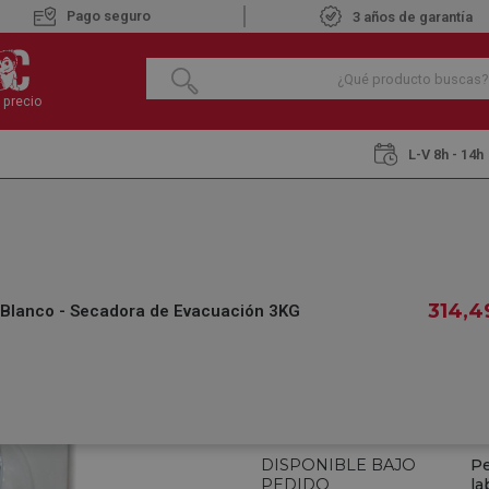
Pago seguro
3 años de garantía
 precio
L-V 8h - 14h
s Evacuación
ROMMER SECATRES-3 Blanco - Secadora de Evacuación
ROMMER SECATRE
EVACUACIÓN 3KG
314
,4
lanco - Secadora de Evacuación 3KG
€
314
,49
IVA INCLUIDO
REF.:
698436249
DISPONIBLE BAJO
Pe
PEDIDO
la