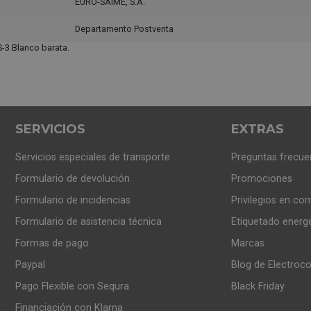
EURO-SAIME, S.A.
Departamento Postventa
3 Blanco barata.
SERVICIOS
EXTRAS
Servicios especiales de transporte
Preguntas frecue
Formulario de devolución
Promociones
Formulario de incidencias
Privilegios en co
Formulario de asistencia técnica
Etiquetado energ
Formas de pago
Marcas
Paypal
Blog de Electroc
Pago Flexible con Sequra
Black Friday
Financiación con Klarna