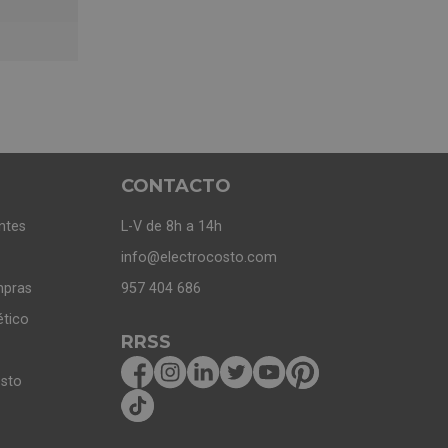
CONTACTO
ntes
L-V de 8h a 14h
info@electrocosto.com
mpras
957 404 686
ético
RRSS
osto