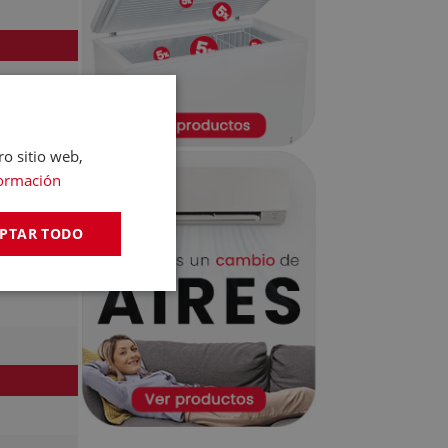
ro sitio web,
ormación
PTAR TODO