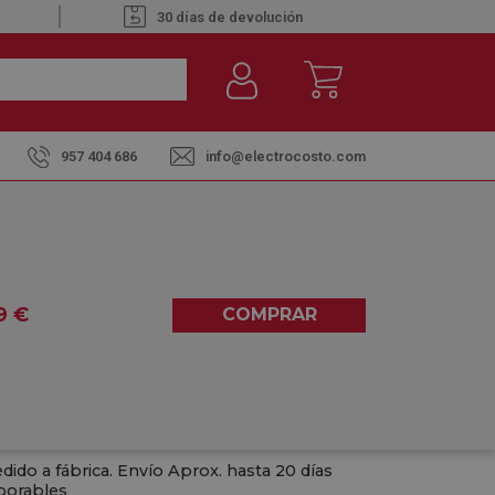
30 días de devolución
957 404 686
info@electrocosto.com
 3KG
S-3 BLANCO - SECADORA DE
9
€
COMPRAR
0,00
(0)
dido a fábrica. Envío Aprox. hasta 20 días
borables