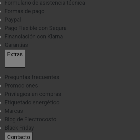
Formulario de asistencia técnica
Formas de pago
Paypal
Pago Flexible con Sequra
Financiación con Klarna
Garantías
Extras
Preguntas frecuentes
Promociones
Privilegios en compras
Etiquetado energético
Marcas
Blog de Electrocosto
Black Friday
Contacto