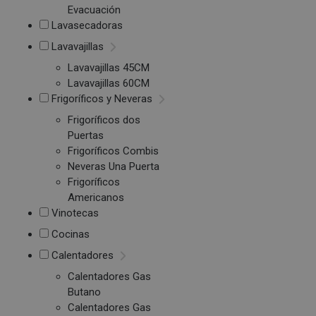
Evacuación
Lavasecadoras
Lavavajillas
Lavavajillas 45CM
Lavavajillas 60CM
Frigoríficos y Neveras
Frigoríficos dos
Puertas
Frigoríficos Combis
Neveras Una Puerta
Frigoríficos
Americanos
Vinotecas
Cocinas
Calentadores
Calentadores Gas
Butano
Calentadores Gas