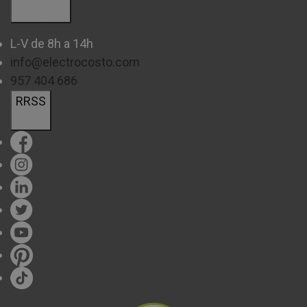
L-V de 8h a 14h
info@electrocosto.com
957 404 686
RRSS