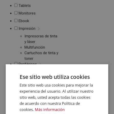
Tablets
Monitores
Ebook
Impresión
Impresoras de tinta
y láser
Multifunción
Cartuchos de tinta y
toner
Periféricos
Ratones
Ese sitio web utiliza cookies
Teclados
WebCams y
Este sitio web usa cookies para mejorar la
Micrófonos
experiencia del usuario. Al utilizar nuestro
Almacenamiento
sitio web, usted acepta todas las cookies
Pendrive y Tarjetas
de acuerdo con nuestra Política de
de Memoria
cookies.
Más información
Discos duros