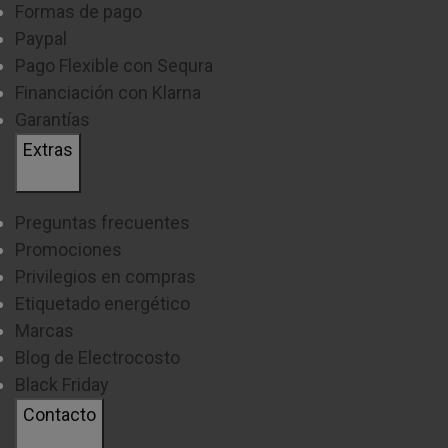
Formas de pago
Paypal
Pago Flexible con Sequra
Financiación con Klarna
Garantías
Extras
Preguntas frecuentes
Promociones
Privilegios en compras
Etiquetado energético
Marcas
Blog de Electrocosto
Black Friday
Contacto