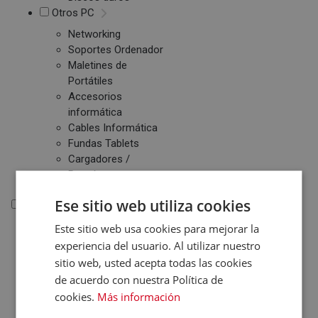
Otros PC
Networking
Soportes Ordenador
Maletines de
Portátiles
Accesorios
informática
Cables Informática
Fundas Tablets
Cargadores /
Baterías
Ese sitio web utiliza cookies
Electrónica
Este sitio web usa cookies para mejorar la
Electrónica
experiencia del usuario. Al utilizar nuestro
Accesorios Electrónica
sitio web, usted acepta todas las cookies
Domótica
de acuerdo con nuestra Política de
Consolas
cookies.
Más información
Juegos de Consolas