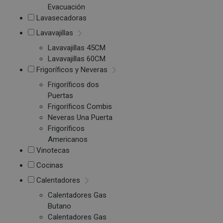
Evacuación
Lavasecadoras
Lavavajillas
Lavavajillas 45CM
Lavavajillas 60CM
Frigoríficos y Neveras
Frigoríficos dos
Puertas
Frigoríficos Combis
Neveras Una Puerta
Frigoríficos
Americanos
Vinotecas
Cocinas
Calentadores
Calentadores Gas
Butano
Calentadores Gas