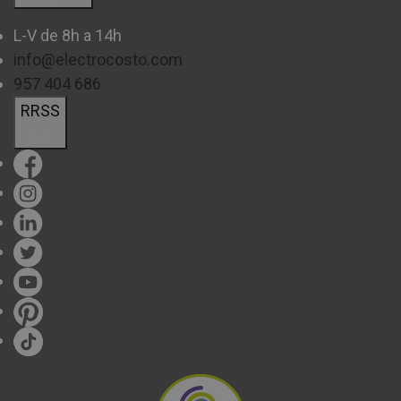
L-V de 8h a 14h
info@electrocosto.com
957 404 686
RRSS