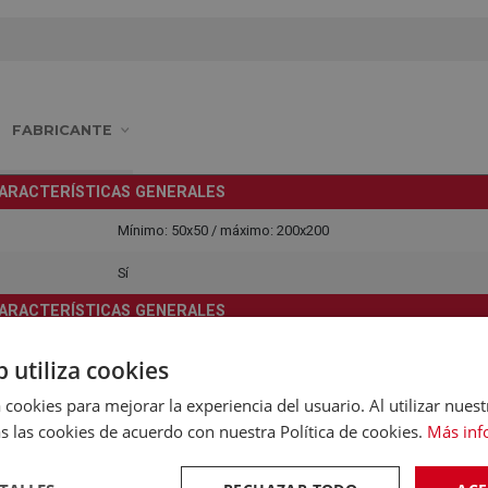
FABRICANTE
ARACTERÍSTICAS GENERALES
Mínimo: 50x50 / máximo: 200x200
Sí
ARACTERÍSTICAS GENERALES
Negro
b utiliza cookies
DIMENSIONES Y PESO
 cookies para mejorar la experiencia del usuario. Al utilizar nuest
21,70 Centímetros
s las cookies de acuerdo con nuestra Política de cookies.
Más inf
22,50 Centímetros