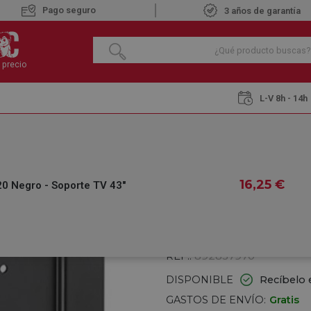
Pago seguro
3 años de garantía
 precio
L-V 8h - 14h
BFI-6020 Negro - Soporte TV 43"
VIVANCO BFI-6020
16
,25
€
0 Negro - Soporte TV 43"
€
16
,25
IVA INCLUIDO
REF.:
892837970
DISPONIBLE
Recíbelo 
GASTOS DE ENVÍO:
Gratis