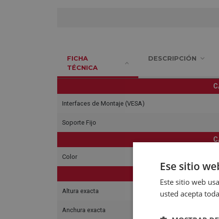
FICHA
DESCRIPCIÓN
TÉCNICA
C
Interfaces de Montaje (VESA)
Soporte Fijo
C
Color
Ese sitio we
Este sitio web usa
Altura exacta
usted acepta toda
Anchura exacta