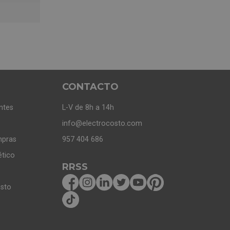
CONTACTO
ntes
L-V de 8h a 14h
info@electrocosto.com
mpras
957 404 686
ético
RRSS
osto