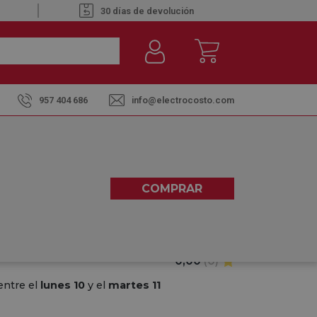
30 días de devolución
957 404 686
info@electrocosto.com
 NEGRO - SOPORTE TV 43"
COMPRAR
0,00
(0)
entre el
lunes 10
y el
martes 11