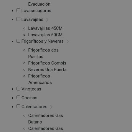
Evacuación
Lavasecadoras
Lavavajillas
Lavavajillas 45CM
Lavavajillas 60CM
Frigoríficos y Neveras
Frigoríficos dos
Puertas
Frigoríficos Combis
Neveras Una Puerta
Frigoríficos
Americanos
Vinotecas
Cocinas
Calentadores
Calentadores Gas
Butano
Calentadores Gas