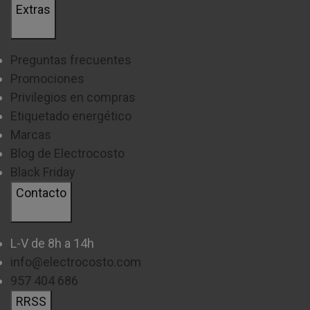
Extras
Preguntas frecuentes
Promociones
Privilegios en compras
Etiquetado energético
Marcas
Blog de Electrocosto
Black Friday
Contacto
L-V de 8h a 14h
info@electrocosto.com
957 404 686
RRSS