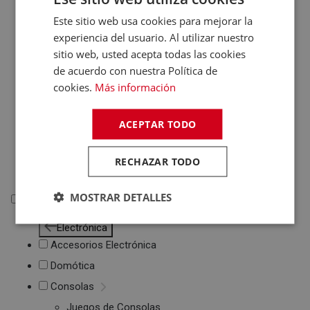
Otros PC
Este sitio web usa cookies para mejorar la
Networking
experiencia del usuario. Al utilizar nuestro
Soportes Ordenador
sitio web, usted acepta todas las cookies
Maletines de
de acuerdo con nuestra Política de
Portátiles
cookies.
Más información
Accesorios
informática
ACEPTAR TODO
Cables Informática
Fundas Tablets
Cargadores /
RECHAZAR TODO
Baterías
MOSTRAR DETALLES
Electrónica
Electrónica
Accesorios Electrónica
Domótica
Consolas
Juegos de Consolas