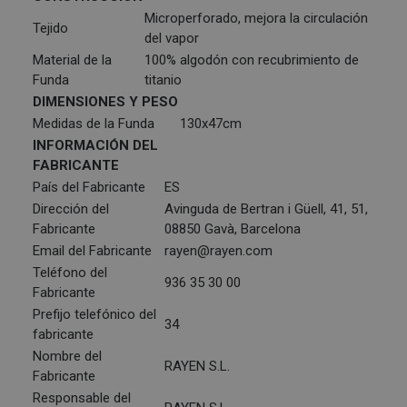
Microperforado, mejora la circulación
Tejido
del vapor
Material de la
100% algodón con recubrimiento de
Funda
titanio
DIMENSIONES Y PESO
Medidas de la Funda
130x47cm
INFORMACIÓN DEL
FABRICANTE
País del Fabricante
ES
Dirección del
Avinguda de Bertran i Güell, 41, 51,
Fabricante
08850 Gavà, Barcelona
Email del Fabricante
rayen@rayen.com
Teléfono del
936 35 30 00
Fabricante
Prefijo telefónico del
34
fabricante
Nombre del
RAYEN S.L.
Fabricante
Responsable del