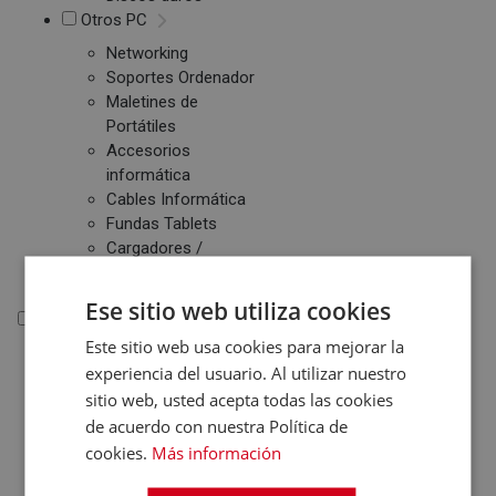
Otros PC
Networking
Soportes Ordenador
Maletines de
Portátiles
Accesorios
informática
Cables Informática
Fundas Tablets
Cargadores /
Baterías
Ese sitio web utiliza cookies
Electrónica
Este sitio web usa cookies para mejorar la
Electrónica
experiencia del usuario. Al utilizar nuestro
Accesorios Electrónica
sitio web, usted acepta todas las cookies
de acuerdo con nuestra Política de
Domótica
cookies.
Más información
Consolas
Juegos de Consolas