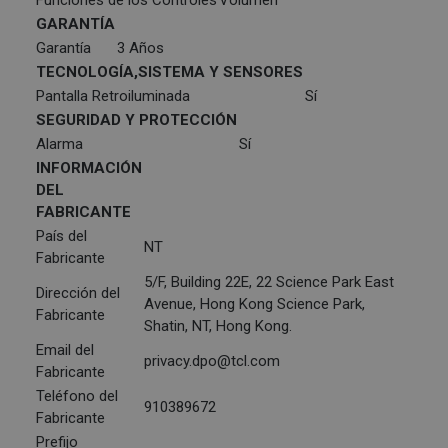
Funciones de los Controles
Volumen
GARANTÍA
Garantía
3 Años
TECNOLOGÍA,SISTEMA Y SENSORES
Pantalla Retroiluminada
Sí
SEGURIDAD Y PROTECCIÓN
Alarma
Sí
INFORMACIÓN
DEL
FABRICANTE
País del
NT
Fabricante
5/F, Building 22E, 22 Science Park East
Dirección del
Avenue, Hong Kong Science Park,
Fabricante
Shatin, NT, Hong Kong.
Email del
privacy.dpo@tcl.com
Fabricante
Teléfono del
910389672
Fabricante
Prefijo