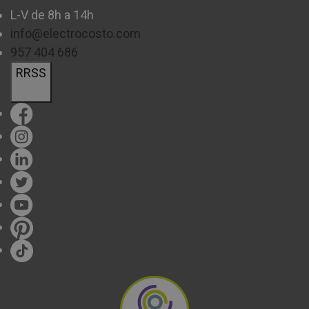
L-V de 8h a 14h
info@electrocosto.com
957 404 686
RRSS