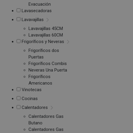
Evacuación
Lavasecadoras
Lavavajillas
Lavavajillas 45CM
Lavavajillas 60CM
Frigoríficos y Neveras
Frigoríficos dos
Puertas
Frigoríficos Combis
Neveras Una Puerta
Frigoríficos
Americanos
Vinotecas
Cocinas
Calentadores
Calentadores Gas
Butano
Calentadores Gas