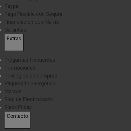
Paypal
Pago Flexible con Sequra
Financiación con Klarna
Garantías
Extras
Preguntas frecuentes
Promociones
Privilegios en compras
Etiquetado energético
Marcas
Blog de Electrocosto
Black Friday
Contacto