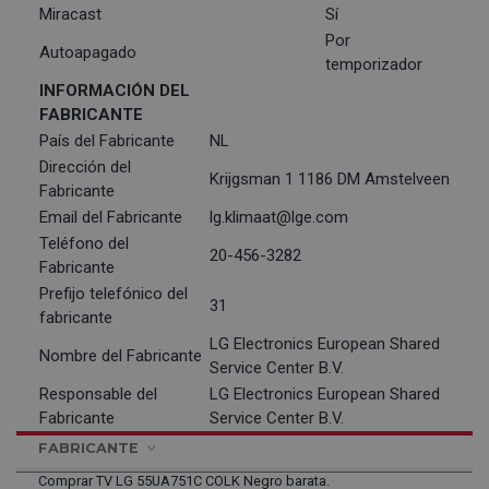
Miracast
Sí
Por
Autoapagado
temporizador
INFORMACIÓN DEL
FABRICANTE
País del Fabricante
NL
Dirección del
Krijgsman 1 1186 DM Amstelveen
Fabricante
Email del Fabricante
lg.klimaat@lge.com
Teléfono del
20-456-3282
Fabricante
Prefijo telefónico del
31
fabricante
LG Electronics European Shared
Nombre del Fabricante
Service Center B.V.
Responsable del
LG Electronics European Shared
Fabricante
Service Center B.V.
FABRICANTE
Comprar TV LG 55UA751C COLK Negro barata.