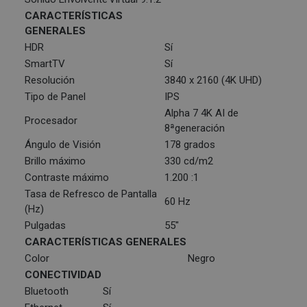
CARACTERÍSTICAS
GENERALES
HDR
Sí
SmartTV
Sí
Resolución
3840 x 2160 (4K UHD)
Tipo de Panel
IPS
Alpha 7 4K AI de
Procesador
8ªgeneración
Ángulo de Visión
178 grados
Brillo máximo
330 cd/m2
Contraste máximo
1.200 :1
Tasa de Refresco de Pantalla
60 Hz
(Hz)
Pulgadas
55"
CARACTERÍSTICAS GENERALES
Color
Negro
CONECTIVIDAD
Bluetooth
Sí