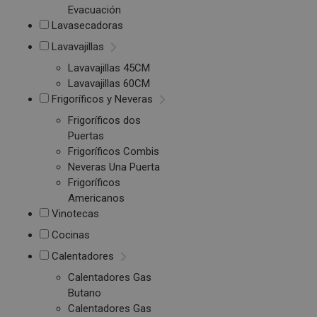
Evacuación
Lavasecadoras
Lavavajillas
Lavavajillas 45CM
Lavavajillas 60CM
Frigoríficos y Neveras
Frigoríficos dos
Puertas
Frigoríficos Combis
Neveras Una Puerta
Frigoríficos
Americanos
Vinotecas
Cocinas
Calentadores
Calentadores Gas
Butano
Calentadores Gas