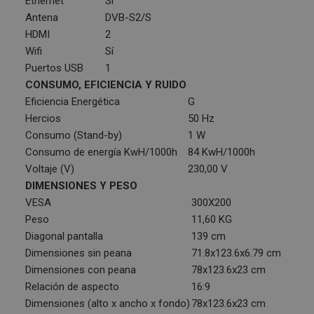
Ethernet
Sí
Antena
DVB-S2/S
HDMI
2
Wifi
Sí
Puertos USB
1
CONSUMO, EFICIENCIA Y RUIDO
Eficiencia Energética
G
Hercios
50 Hz
Consumo (Stand-by)
1 W
Consumo de energía KwH/1000h
84 KwH/1000h
Voltaje (V)
230,00 V
DIMENSIONES Y PESO
VESA
300X200
Peso
11,60 KG
Diagonal pantalla
139 cm
Dimensiones sin peana
71.8x123.6x6.79 cm
Dimensiones con peana
78x123.6x23 cm
Relación de aspecto
16:9
Dimensiones (alto x ancho x fondo)
78x123.6x23 cm