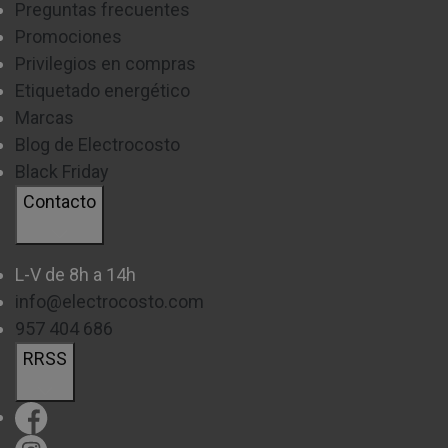
Preguntas frecuentes
Promociones
Privilegios en compras
Etiquetado energético
Marcas
Blog de Electrocosto
Black Friday
Contacto
L-V de 8h a 14h
info@electrocosto.com
957 404 686
RRSS