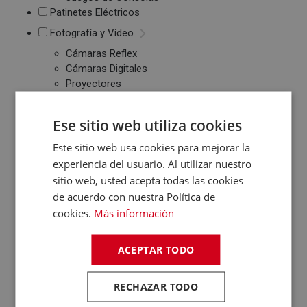
Patinetes Eléctricos
Fotografía y Vídeo
Cámaras Reflex
Cámaras Digitales
Proyectores
Cámaras Deportivas
Sonido
Ese sitio web utiliza cookies
Reproductores MP3
Este sitio web usa cookies para mejorar la
/ MP4 / MP5
experiencia del usuario. Al utilizar nuestro
Auriculares
sitio web, usted acepta todas las cookies
Altavoces
Radios CD / FM
de acuerdo con nuestra Política de
Despertadores
cookies.
Más información
Barras de Sonido
Altavoces
ACEPTAR TODO
Inalambricos
Equipos de Música
RECHAZAR TODO
Relojes y Pulseras