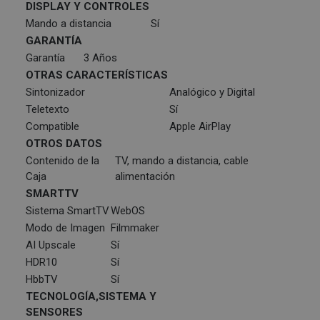
DISPLAY Y CONTROLES
Mando a distancia
Sí
GARANTÍA
Garantía
3 Años
OTRAS CARACTERÍSTICAS
Sintonizador
Analógico y Digital
Teletexto
Sí
Compatible
Apple AirPlay
OTROS DATOS
Contenido de la
TV, mando a distancia, cable
Caja
alimentación
SMARTTV
Sistema SmartTV
WebOS
Modo de Imagen
Filmmaker
AI Upscale
Sí
HDR10
Sí
HbbTV
Sí
TECNOLOGÍA,SISTEMA Y
SENSORES