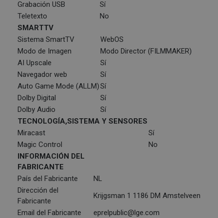
Grabación USB
Sí
Teletexto
No
SMARTTV
Sistema SmartTV
WebOS
Modo de Imagen
Modo Director (FILMMAKER)
AI Upscale
Sí
Navegador web
Sí
Auto Game Mode (ALLM)
Sí
Dolby Digital
Sí
Dolby Audio
Sí
TECNOLOGÍA,SISTEMA Y SENSORES
Miracast
Sí
Magic Control
No
INFORMACIÓN DEL
FABRICANTE
País del Fabricante
NL
Dirección del
Krijgsman 1 1186 DM Amstelveen
Fabricante
Email del Fabricante
eprelpublic@lge.com