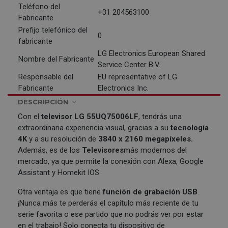
Teléfono del
+31 204563100
Fabricante
Prefijo telefónico del
0
fabricante
LG Electronics European Shared
Nombre del Fabricante
Service Center B.V.
Responsable del
EU representative of LG
Fabricante
Electronics Inc.
DESCRIPCIÓN
Con el
televisor
LG
55UQ75006LF
, tendrás una
extraordinaria experiencia visual, gracias a su
tecnología
4K
y a su resolución de
3840 x 2160 megapíxeles.
Además, es de los
Televisores
más modernos del
mercado, ya que permite la conexión con Alexa, Google
Assistant y Homekit IOS.
Otra ventaja es que tiene
función de grabación USB
.
¡Nunca más te perderás el capítulo más reciente de tu
serie favorita o ese partido que no podrás ver por estar
en el trabajo! Solo conecta tu dispositivo de