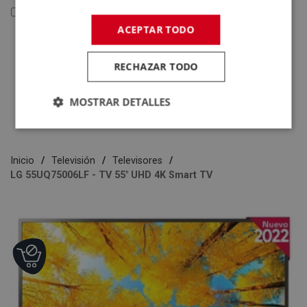
Reacondicionados y Outlet
ACEPTAR TODO
Reacondicionados y
Outlet
RECHAZAR TODO
Electrodomésticos
Tecnología
MOSTRAR DETALLES
Inicio
Televisión
Televisores
LG 55UQ75006LF - TV 55" UHD 4K Smart TV