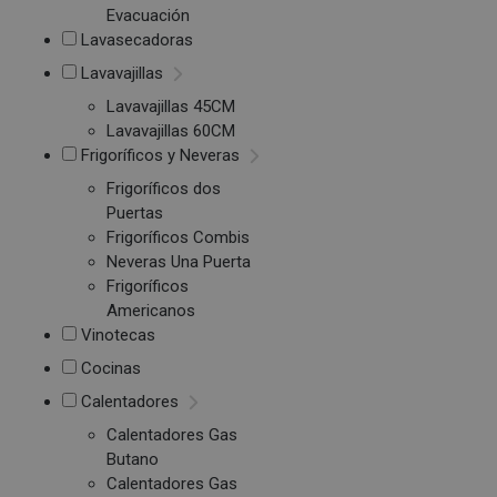
Evacuación
Lavasecadoras
Lavavajillas
Lavavajillas 45CM
Lavavajillas 60CM
Frigoríficos y Neveras
Frigoríficos dos
Puertas
Frigoríficos Combis
Neveras Una Puerta
Frigoríficos
Americanos
Vinotecas
Cocinas
Calentadores
Calentadores Gas
Butano
Calentadores Gas