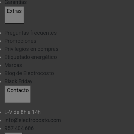
Garantías
Extras
Preguntas frecuentes
Promociones
Privilegios en compras
Etiquetado energético
Marcas
Blog de Electrocosto
Black Friday
Contacto
L-V de 8h a 14h
info@electrocosto.com
957 404 686