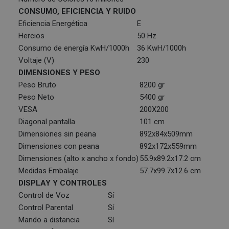
CONSUMO, EFICIENCIA Y RUIDO
Eficiencia Energética
E
Hercios
50 Hz
Consumo de energía KwH/1000h
36 KwH/1000h
Voltaje (V)
230
DIMENSIONES Y PESO
Peso Bruto
8200 gr
Peso Neto
5400 gr
VESA
200X200
Diagonal pantalla
101 cm
Dimensiones sin peana
892x84x509mm
Dimensiones con peana
892x172x559mm
Dimensiones (alto x ancho x fondo)
55.9x89.2x17.2 cm
Medidas Embalaje
57.7x99.7x12.6 cm
DISPLAY Y CONTROLES
Control de Voz
Sí
Control Parental
Sí
Mando a distancia
Sí