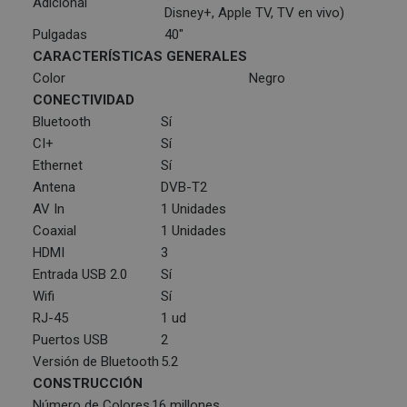
Adicional
Disney+, Apple TV, TV en vivo)
Pulgadas
40"
CARACTERÍSTICAS GENERALES
Color
Negro
CONECTIVIDAD
Bluetooth
Sí
CI+
Sí
Ethernet
Sí
Antena
DVB-T2
AV In
1 Unidades
Coaxial
1 Unidades
HDMI
3
Entrada USB 2.0
Sí
Wifi
Sí
RJ-45
1 ud
Puertos USB
2
Versión de Bluetooth
5.2
CONSTRUCCIÓN
Número de Colores
16 millones