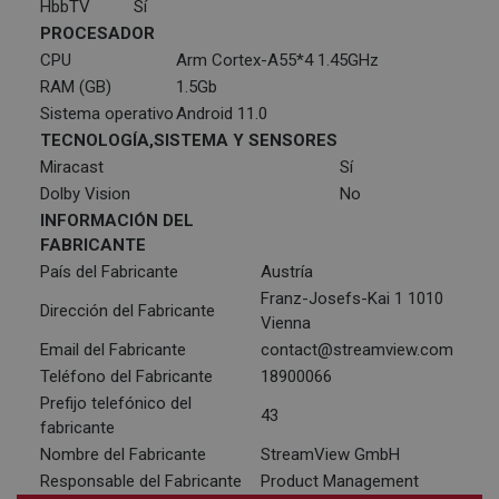
HbbTV
Sí
PROCESADOR
CPU
Arm Cortex-A55*4 1.45GHz
RAM (GB)
1.5Gb
Sistema operativo
Android 11.0
TECNOLOGÍA,SISTEMA Y SENSORES
Miracast
Sí
Dolby Vision
No
INFORMACIÓN DEL
FABRICANTE
País del Fabricante
Austría
Franz-Josefs-Kai 1 1010
Dirección del Fabricante
Vienna
Email del Fabricante
contact@streamview.com
Teléfono del Fabricante
18900066
Prefijo telefónico del
43
fabricante
Nombre del Fabricante
StreamView GmbH
Responsable del Fabricante
Product Management