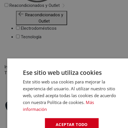
Reacondicionados y Outlet
Reacondicionados y
Outlet
Electrodomésticos
Tecnología
Inicio
Televisión
Televisores
Ese sitio web utiliza cookies
THOMSON 40QG4S14 Negro - TV 40" QLED Smart TV
Este sitio web usa cookies para mejorar la
experiencia del usuario. Al utilizar nuestro sitio
web, usted acepta todas las cookies de acuerdo
con nuestra Política de cookies.
Más
información
ACEPTAR TODO