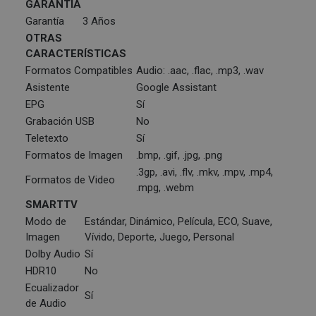
GARANTÍA
Garantía
3 Años
OTRAS
CARACTERÍSTICAS
Formatos Compatibles
Audio: .aac, .flac, .mp3, .wav
Asistente
Google Assistant
EPG
Sí
Grabación USB
No
Teletexto
Sí
Formatos de Imagen
.bmp, .gif, .jpg, .png
.3gp, .avi, .flv, .mkv, .mpv, .mp4,
Formatos de Video
.mpg, .webm
SMARTTV
Modo de
Estándar, Dinámico, Película, ECO, Suave,
Imagen
Vívido, Deporte, Juego, Personal
Dolby Audio
Sí
HDR10
No
Ecualizador
Sí
de Audio