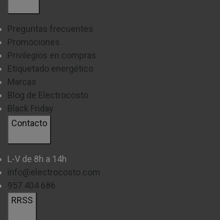
Preguntas frecuentes
Promociones
Privilegios en compras
Etiquetado energético
Marcas
Blog de Electrocosto
Black Friday
Contacto
L-V de 8h a 14h
info@electrocosto.com
957 404 686
RRSS