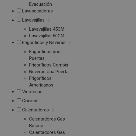
Evacuación
Lavasecadoras
Lavavajillas
Lavavajillas 45CM
Lavavajillas 60CM
Frigoríficos y Neveras
Frigoríficos dos
Puertas
Frigoríficos Combis
Neveras Una Puerta
Frigoríficos
Americanos
Vinotecas
Cocinas
Calentadores
Calentadores Gas
Butano
Calentadores Gas