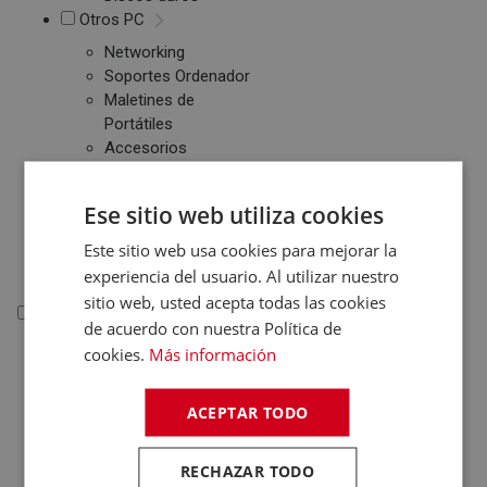
Otros PC
Networking
Soportes Ordenador
Maletines de
Portátiles
Accesorios
informática
Cables Informática
Ese sitio web utiliza cookies
Fundas Tablets
Cargadores /
Este sitio web usa cookies para mejorar la
Baterías
experiencia del usuario. Al utilizar nuestro
sitio web, usted acepta todas las cookies
Electrónica
de acuerdo con nuestra Política de
cookies.
Más información
Electrónica
Accesorios Electrónica
ACEPTAR TODO
Domótica
Consolas
RECHAZAR TODO
Juegos de Consolas