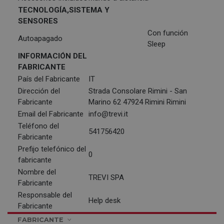
TECNOLOGÍA,SISTEMA Y
SENSORES
Con función
Autoapagado
Sleep
INFORMACIÓN DEL
FABRICANTE
País del Fabricante
IT
Dirección del
Strada Consolare Rimini - San
Fabricante
Marino 62 47924 Rimini Rimini
Email del Fabricante
info@trevi.it
Teléfono del
541756420
Fabricante
Prefijo telefónico del
0
fabricante
Nombre del
TREVI SPA
Fabricante
Responsable del
Help desk
Fabricante
FABRICANTE