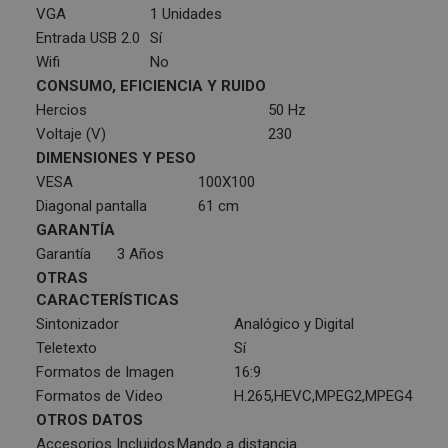
VGA
1 Unidades
Entrada USB 2.0
Sí
Wifi
No
CONSUMO, EFICIENCIA Y RUIDO
Hercios
50 Hz
Voltaje (V)
230
DIMENSIONES Y PESO
VESA
100X100
Diagonal pantalla
61 cm
GARANTÍA
Garantía
3 Años
OTRAS
CARACTERÍSTICAS
Sintonizador
Analógico y Digital
Teletexto
Sí
Formatos de Imagen
16:9
Formatos de Video
H.265,HEVC,MPEG2,MPEG4
OTROS DATOS
Accesorios Incluidos
Mando a distancia