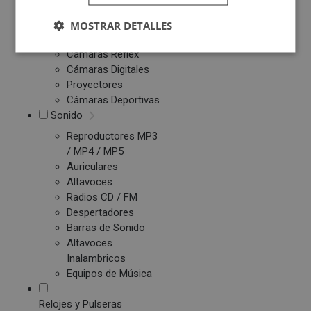
Patinetes Eléctricos
MOSTRAR DETALLES
Fotografía y Vídeo
Cámaras Reflex
Cámaras Digitales
Proyectores
Cámaras Deportivas
Sonido
Reproductores MP3
/ MP4 / MP5
Auriculares
Altavoces
Radios CD / FM
Despertadores
Barras de Sonido
Altavoces
Inalambricos
Equipos de Música
Relojes y Pulseras