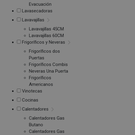
Evacuación
Lavasecadoras
Lavavajillas
Lavavajillas 45CM
Lavavajillas 60CM
Frigoríficos y Neveras
Frigoríficos dos
Puertas
Frigoríficos Combis
Neveras Una Puerta
Frigoríficos
Americanos
Vinotecas
Cocinas
Calentadores
Calentadores Gas
Butano
Calentadores Gas