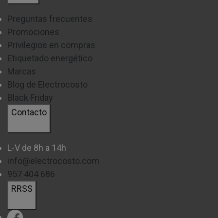
Preguntas frecuentes
Promociones
Privilegios en compras
Etiquetado energético
Marcas
Blog de Electrocosto
Black Friday
Contacto
L-V de 8h a 14h
info@electrocosto.com
957 404 686
RRSS