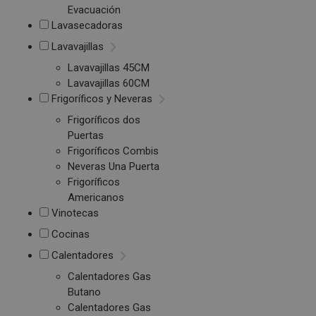
Evacuación
Lavasecadoras
Lavavajillas
Lavavajillas 45CM
Lavavajillas 60CM
Frigoríficos y Neveras
Frigoríficos dos
Puertas
Frigoríficos Combis
Neveras Una Puerta
Frigoríficos
Americanos
Vinotecas
Cocinas
Calentadores
Calentadores Gas
Butano
Calentadores Gas