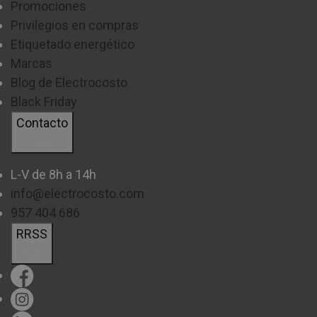
Promociones
Privilegios en compras
Etiquetado energético
Marcas
Blog de Electrocosto
Black Friday
Contacto
L-V de 8h a 14h
info@electrocosto.com
957 404 686
RRSS