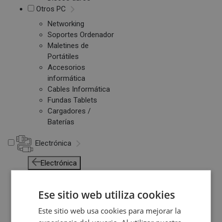
Otros PC
Networking
Soportes Ordenador
Maletines de
Portátiles
Accesorios
informática
Cables Informática
Fundas Tablets
Cargadores /
Baterías
Electrónica
Electrónica
Accesorios Electrónica
Domótica
Ese sitio web utiliza cookies
Consolas
Este sitio web usa cookies para mejorar la
Juegos de Consolas