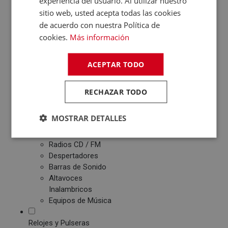
experiencia del usuario. Al utilizar nuestro
Patinetes Eléctricos
sitio web, usted acepta todas las cookies
de acuerdo con nuestra Política de
Fotografía y Vídeo
cookies.
Más información
Cámaras Reflex
Cámaras Digitales
Proyectores
ACEPTAR TODO
Cámaras Deportivas
Sonido
RECHAZAR TODO
Reproductores MP3
/ MP4 / MP5
MOSTRAR DETALLES
Auriculares
Altavoces
Radios CD / FM
Despertadores
Barras de Sonido
Altavoces
Inalambricos
Equipos de Música
Relojes y Pulseras