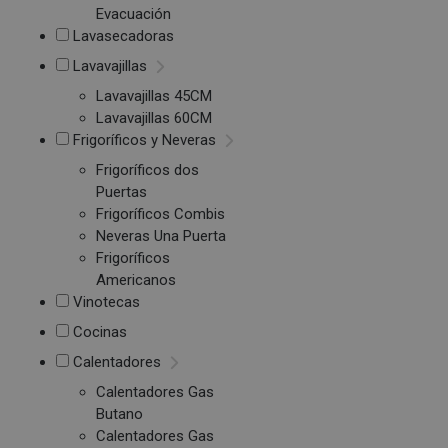
Evacuación
Lavasecadoras
Lavavajillas
Lavavajillas 45CM
Lavavajillas 60CM
Frigoríficos y Neveras
Frigoríficos dos
Puertas
Frigoríficos Combis
Neveras Una Puerta
Frigoríficos
Americanos
Vinotecas
Cocinas
Calentadores
Calentadores Gas
Butano
Calentadores Gas