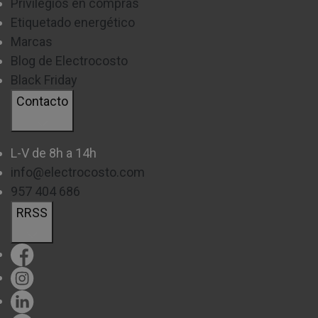
Privilegios en compras
Etiquetado energético
Marcas
Blog de Electrocosto
Black Friday
Contacto
L-V de 8h a 14h
info@electrocosto.com
957 404 686
RRSS