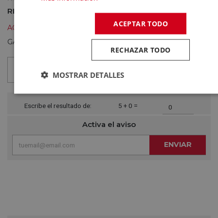
REF.:
8435684339825
0,00
(0)
ACEPTAR TODO
AGOTADO
¡Consúltanos la próxima reposición!
GASTOS DE ENVÍO:
Gratis
RECHAZAR TODO
Garantías disponibles
MOSTRAR DETALLES
Escribe el resultado de:
5 + 0 =
Activa el aviso
ENVIAR