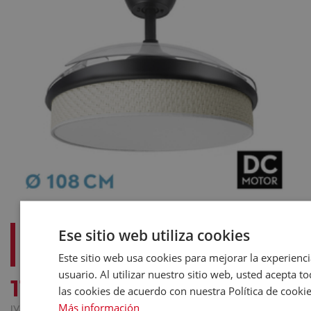
ABRILA MODA NEGRO/CAÑIZO BLANCO -
Ese sitio web utiliza cookies
VENTILADOR DE TECHO ASPAS
Este sitio web usa cookies para mejorar la experienci
RETRÁCTILES 72 W
usuario. Al utilizar nuestro sitio web, usted acepta t
€
113
,65
las cookies de acuerdo con nuestra Política de cookie
Más información
IVA INCLUIDO