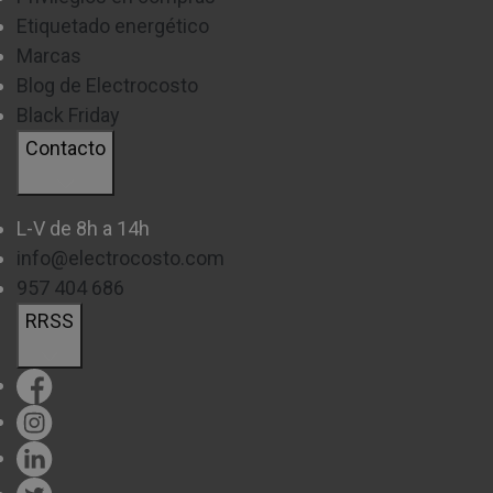
Etiquetado energético
Marcas
Blog de Electrocosto
Black Friday
Contacto
L-V de 8h a 14h
info@electrocosto.com
957 404 686
RRSS