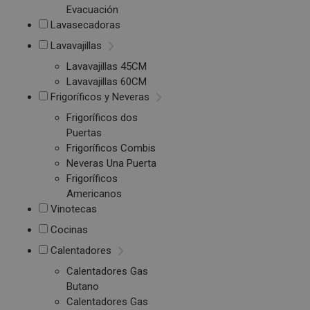
Evacuación
Lavasecadoras
Lavavajillas
Lavavajillas 45CM
Lavavajillas 60CM
Frigoríficos y Neveras
Frigoríficos dos
Puertas
Frigoríficos Combis
Neveras Una Puerta
Frigoríficos
Americanos
Vinotecas
Cocinas
Calentadores
Calentadores Gas
Butano
Calentadores Gas