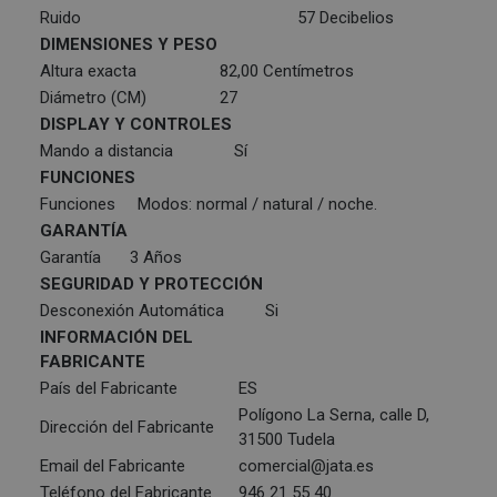
Ruido
57 Decibelios
DIMENSIONES Y PESO
Altura exacta
82,00 Centímetros
Diámetro (CM)
27
DISPLAY Y CONTROLES
Mando a distancia
Sí
FUNCIONES
Funciones
Modos: normal / natural / noche.
GARANTÍA
Garantía
3 Años
SEGURIDAD Y PROTECCIÓN
Desconexión Automática
Si
INFORMACIÓN DEL
FABRICANTE
País del Fabricante
ES
Polígono La Serna, calle D,
Dirección del Fabricante
31500 Tudela
Email del Fabricante
comercial@jata.es
Teléfono del Fabricante
946 21 55 40