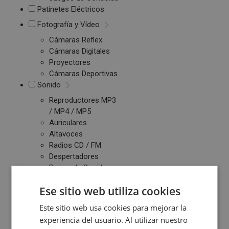
Patinetes Eléctricos
Fotografía y Vídeo
Cámaras Reflex
Cámaras Digitales
Proyectores
Cámaras Deportivas
Sonido
Reproductores MP3
/ MP4 / MP5
Auriculares
Altavoces
Radios CD / FM
Despertadores
Barras de Sonido
Altavoces
Ese sitio web utiliza cookies
Inalambricos
Equipos de Música
Este sitio web usa cookies para mejorar la
experiencia del usuario. Al utilizar nuestro
Relojes y Pulseras