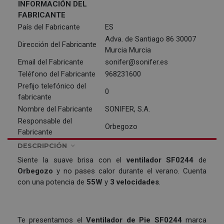
INFORMACIÓN DEL
FABRICANTE
País del Fabricante
ES
Adva. de Santiago 86 30007
Dirección del Fabricante
Murcia Murcia
Email del Fabricante
sonifer@sonifer.es
Teléfono del Fabricante
968231600
Prefijo telefónico del
0
fabricante
Nombre del Fabricante
SONIFER, S.A.
Responsable del
Orbegozo
Fabricante
DESCRIPCIÓN
Siente la suave brisa con el
ventilador SF0244
de
Orbegozo
y no pases calor durante el verano. Cuenta
con una potencia de
55W
y
3 velocidades
.
Te presentamos el
Ventilador de Pie SF0244
marca