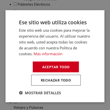
Patinetes Eléctricos
Fotografía y Vídeo
Cámaras Reflex
Ese sitio web utiliza cookies
Cámaras Digitales
Este sitio web usa cookies para mejorar la
Proyectores
Cámaras Deportivas
experiencia del usuario. Al utilizar nuestro
Sonido
sitio web, usted acepta todas las cookies
de acuerdo con nuestra Política de
Reproductores MP3
cookies.
Más información
/ MP4 / MP5
Auriculares
Altavoces
ACEPTAR TODO
Radios CD / FM
Despertadores
RECHAZAR TODO
Barras de Sonido
Altavoces
Inalambricos
MOSTRAR DETALLES
Equipos de Música
Relojes y Pulseras