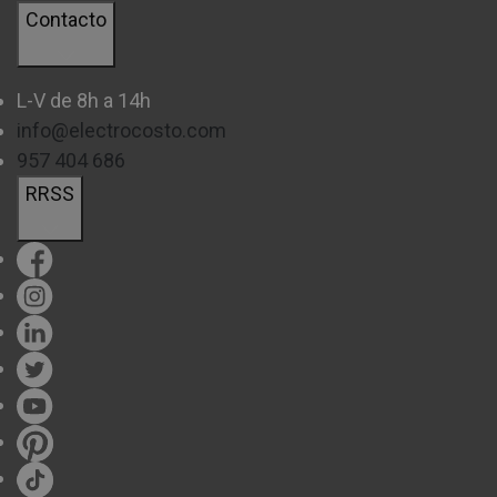
Contacto
L-V de 8h a 14h
info@electrocosto.com
957 404 686
RRSS