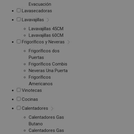
Evacuación
Lavasecadoras
Lavavajillas
Lavavajillas 45CM
Lavavajillas 60CM
Frigoríficos y Neveras
Frigoríficos dos
Puertas
Frigoríficos Combis
Neveras Una Puerta
Frigoríficos
Americanos
Vinotecas
Cocinas
Calentadores
Calentadores Gas
Butano
Calentadores Gas