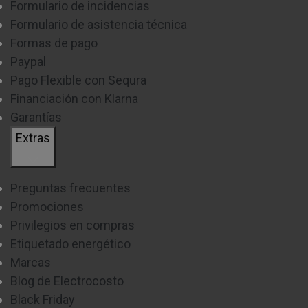
Formulario de incidencias
Formulario de asistencia técnica
Formas de pago
Paypal
Pago Flexible con Sequra
Financiación con Klarna
Garantías
Extras
Preguntas frecuentes
Promociones
Privilegios en compras
Etiquetado energético
Marcas
Blog de Electrocosto
Black Friday