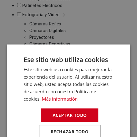
Patinetes Eléctricos
Fotografía y Vídeo
Cámaras Reflex
Cámaras Digitales
Proyectores
Cámaras Deportivas
Sonido
Ese sitio web utiliza cookies
Reproductores MP3
/ MP4 / MP5
Este sitio web usa cookies para mejorar la
Auriculares
experiencia del usuario. Al utilizar nuestro
Altavoces
sitio web, usted acepta todas las cookies
Radios CD / FM
de acuerdo con nuestra Política de
Despertadores
cookies.
Más información
Barras de Sonido
Altavoces
Inalambricos
ACEPTAR TODO
Equipos de Música
RECHAZAR TODO
Relojes y Pulseras