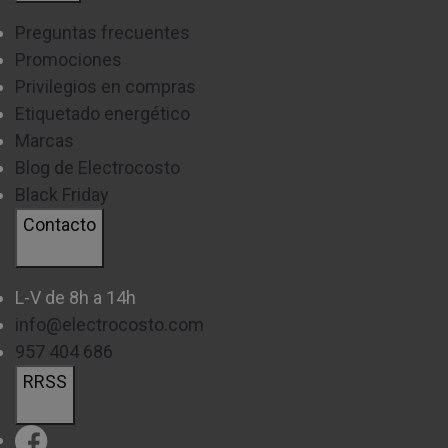
Preguntas frecuentes
Promociones
Privilegios en compras
Etiquetado energético
Marcas
Blog de Electrocosto
Black Friday
Contacto
L-V de 8h a 14h
info@electrocosto.com
957 404 686
RRSS