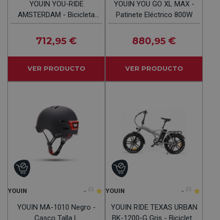
YOUIN YOU-RIDE
YOUIN YOU GO XL MAX -
AMSTERDAM - Bicicleta
Patinete Eléctrico 800W
250W
712
€
880
€
,95
,95
VER PRODUCTO
VER PRODUCTO
-
(0)
-
(0)
YOUIN
YOUIN
YOUIN MA-1010 Negro -
YOUIN RIDE TEXAS URBAN
Casco Talla L
BK-1200-G Gris - Bicicleta