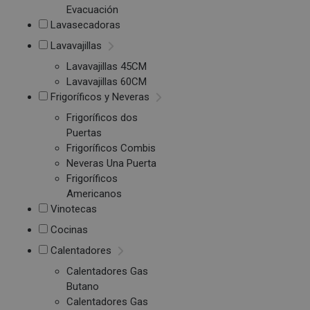
Evacuación
Lavasecadoras
Lavavajillas
Lavavajillas 45CM
Lavavajillas 60CM
Frigoríficos y Neveras
Frigoríficos dos
Puertas
Frigoríficos Combis
Neveras Una Puerta
Frigoríficos
Americanos
Vinotecas
Cocinas
Calentadores
Calentadores Gas
Butano
Calentadores Gas