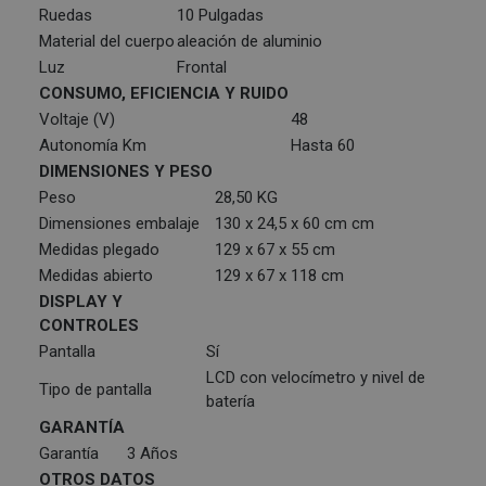
Ruedas
10 Pulgadas
Material del cuerpo
aleación de aluminio
Luz
Frontal
CONSUMO, EFICIENCIA Y RUIDO
Voltaje (V)
48
Autonomía Km
Hasta 60
DIMENSIONES Y PESO
Peso
28,50 KG
Dimensiones embalaje
130 x 24,5 x 60 cm cm
Medidas plegado
129 x 67 x 55 cm
Medidas abierto
129 x 67 x 118 cm
DISPLAY Y
CONTROLES
Pantalla
Sí
LCD con velocímetro y nivel de
Tipo de pantalla
batería
GARANTÍA
Garantía
3 Años
OTROS DATOS