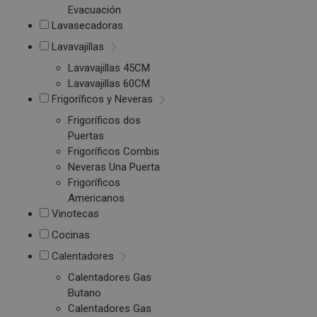
Evacuación
Lavasecadoras
Lavavajillas
Lavavajillas 45CM
Lavavajillas 60CM
Frigoríficos y Neveras
Frigoríficos dos
Puertas
Frigoríficos Combis
Neveras Una Puerta
Frigoríficos
Americanos
Vinotecas
Cocinas
Calentadores
Calentadores Gas
Butano
Calentadores Gas