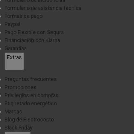
Formulario de asistencia técnica
Formas de pago
Paypal
Pago Flexible con Sequra
Financiación con Klarna
Garantías
Extras
Preguntas frecuentes
Promociones
Privilegios en compras
Etiquetado energético
Marcas
Blog de Electrocosto
Black Friday