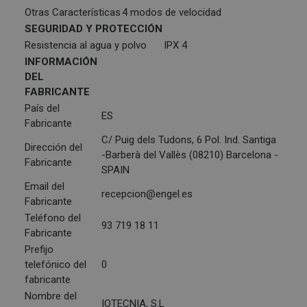
Otras Características
4 modos de velocidad
SEGURIDAD Y PROTECCIÓN
Resistencia al agua y polvo
IPX 4
INFORMACIÓN
DEL
FABRICANTE
País del
ES
Fabricante
C/ Puig dels Tudons, 6 Pol. Ind. Santiga
Dirección del
-Barberà del Vallès (08210) Barcelona -
Fabricante
SPAIN
Email del
recepcion@engel.es
Fabricante
Teléfono del
93 719 18 11
Fabricante
Prefijo
telefónico del
0
fabricante
Nombre del
IOTECNIA, S.L