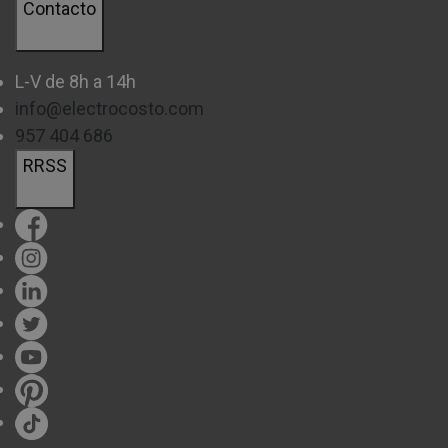
Contacto
L-V de 8h a 14h
info@electrocosto.com
957 404 686
RRSS