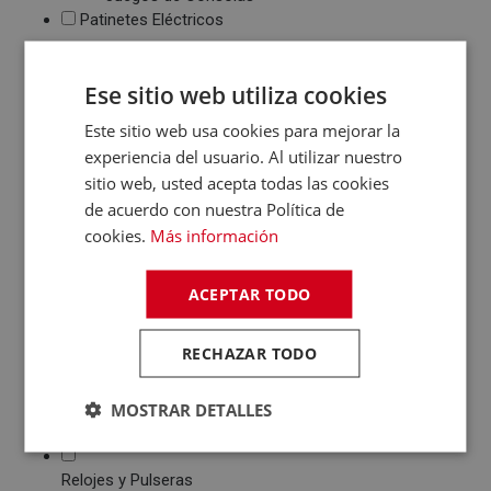
Patinetes Eléctricos
Fotografía y Vídeo
Cámaras Reflex
Ese sitio web utiliza cookies
Cámaras Digitales
Este sitio web usa cookies para mejorar la
Proyectores
experiencia del usuario. Al utilizar nuestro
Cámaras Deportivas
sitio web, usted acepta todas las cookies
Sonido
de acuerdo con nuestra Política de
Reproductores MP3
cookies.
Más información
/ MP4 / MP5
Auriculares
Altavoces
ACEPTAR TODO
Radios CD / FM
Despertadores
RECHAZAR TODO
Barras de Sonido
Altavoces
MOSTRAR DETALLES
Inalambricos
Equipos de Música
Relojes y Pulseras