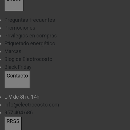
Preguntas frecuentes
Promociones
Privilegios en compras
Etiquetado energético
Marcas
Blog de Electrocosto
Black Friday
Contacto
L-V de 8h a 14h
info@electrocosto.com
957 404 686
RRSS