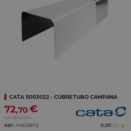
CATA 15103022 - CUBRETUBO CAMPANA
€
72
,70
IVA INCLUIDO
REF.:
046328112
0,00
(0)