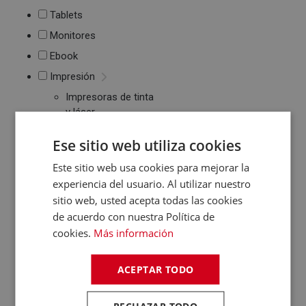
Tablets
Monitores
Ebook
Impresión
Impresoras de tinta
y láser
Multifunción
Ese sitio web utiliza cookies
Cartuchos de tinta y
toner
Este sitio web usa cookies para mejorar la
Periféricos
experiencia del usuario. Al utilizar nuestro
Ratones
sitio web, usted acepta todas las cookies
Teclados
de acuerdo con nuestra Política de
WebCams y
cookies.
Más información
Micrófonos
Almacenamiento
ACEPTAR TODO
Pendrive y Tarjetas
de Memoria
Discos duros
RECHAZAR TODO