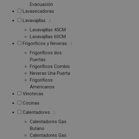
Evacuación
Lavasecadoras
Lavavajillas
Lavavajillas 45CM
Lavavajillas 60CM
Frigoríficos y Neveras
Frigoríficos dos
Puertas
Frigoríficos Combis
Neveras Una Puerta
Frigoríficos
Americanos
Vinotecas
Cocinas
Calentadores
Calentadores Gas
Butano
Calentadores Gas