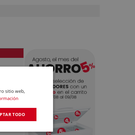
ro sitio web,
ormación
PTAR TODO