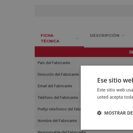
FICHA
DESCRIPCIÓN
TÉCNICA
I
País del Fabricante
Dirección del Fabricante
Ese sitio we
Email del Fabricante
Este sitio web usa
usted acepta toda
Teléfono del Fabricante
Prefijo telefónico del fabricante
MOSTRAR DE
Nombre del Fabricante
Responsable del Fabricante