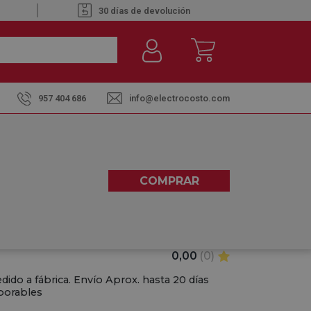
30 días de devolución
957 404 686
info@electrocosto.com
MEG PALPZ PLEGABLE
COMPRAR
0,00
(0)
dido a fábrica. Envío Aprox. hasta 20 días
borables