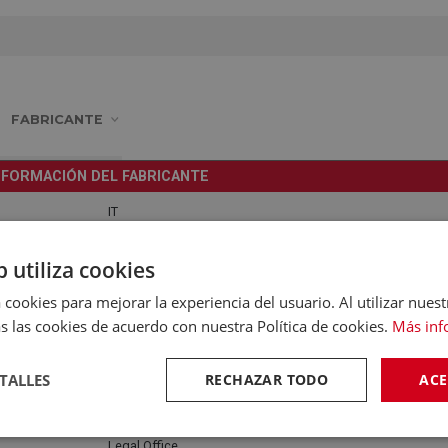
FABRICANTE
NFORMACIÓN DEL FABRICANTE
IT
Leonardo da Vinci 4 42016 Guastalla RE
b utiliza cookies
legal@smeg.it
 cookies para mejorar la experiencia del usuario. Al utilizar nuest
s las cookies de acuerdo con nuestra Política de cookies.
Más inf
5228211
0
TALLES
RECHAZAR TODO
ACE
SMEG S.P.A.
Legal Office