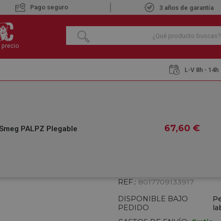
Pago seguro
3 años de garantía
 precio
L-V 8h - 14h
domésticos
Pala de Pizza Smeg PALPZ Plegable
PALA DE PIZZA S
67
,60
€
 Smeg PALPZ Plegable
€
67
,60
IVA INCLUIDO
REF.:
8017709133917
DISPONIBLE BAJO
Pe
PEDIDO
la