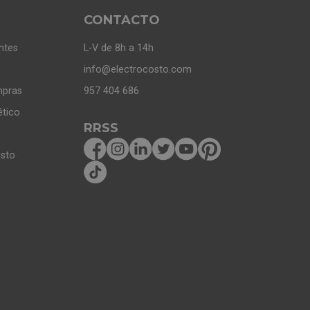
CONTACTO
ntes
L-V de 8h a 14h
info@electrocosto.com
mpras
957 404 686
ético
RRSS
osto