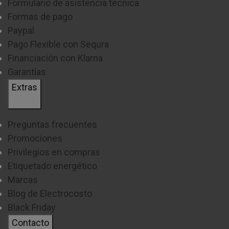
Formulario de asistencia técnica
Formas de pago
Paypal
Pago Flexible con Sequra
Financiación con Klarna
Garantías
Extras
Preguntas frecuentes
Promociones
Privilegios en compras
Etiquetado energético
Marcas
Blog de Electrocosto
Black Friday
Contacto