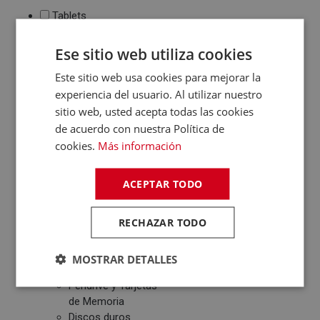
Tablets
Monitores
Ese sitio web utiliza cookies
Ebook
Este sitio web usa cookies para mejorar la
Impresión
experiencia del usuario. Al utilizar nuestro
Impresoras de tinta
sitio web, usted acepta todas las cookies
y láser
de acuerdo con nuestra Política de
Multifunción
cookies.
Más información
Cartuchos de tinta y
toner
Periféricos
ACEPTAR TODO
Ratones
Teclados
RECHAZAR TODO
WebCams y
Micrófonos
MOSTRAR DETALLES
Almacenamiento
Pendrive y Tarjetas
de Memoria
Discos duros