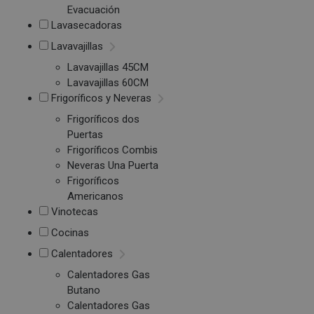
Evacuación
Lavasecadoras
Lavavajillas
Lavavajillas 45CM
Lavavajillas 60CM
Frigoríficos y Neveras
Frigoríficos dos
Puertas
Frigoríficos Combis
Neveras Una Puerta
Frigoríficos
Americanos
Vinotecas
Cocinas
Calentadores
Calentadores Gas
Butano
Calentadores Gas