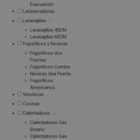
Evacuación
Lavasecadoras
Lavavajillas
Lavavajillas 45CM
Lavavajillas 60CM
Frigoríficos y Neveras
Frigoríficos dos
Puertas
Frigoríficos Combis
Neveras Una Puerta
Frigoríficos
Americanos
Vinotecas
Cocinas
Calentadores
Calentadores Gas
Butano
Calentadores Gas