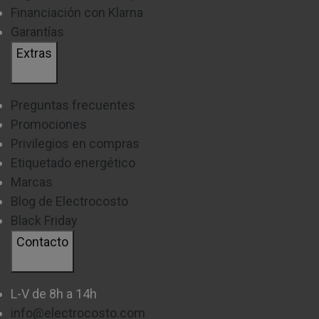
Financiación con Klarna
Garantías
Extras
Preguntas frecuentes
Promociones
Privilegios en compras
Etiquetado energético
Marcas
Blog de Electrocosto
Black Friday
Contacto
L-V de 8h a 14h
info@electrocosto.com