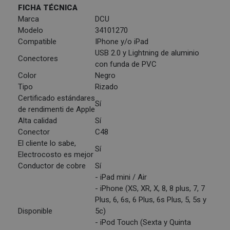
FICHA TÉCNICA
Marca
DCU
Modelo
34101270
Compatible
IPhone y/o iPad
USB 2.0 y Lightning de aluminio
Conectores
con funda de PVC
Color
Negro
Tipo
Rizado
Certificado estándares
Sí
de rendimenti de Apple
Alta calidad
Sí
Conector
C48
El cliente lo sabe,
Sí
Electrocosto es mejor
Conductor de cobre
Sí
- iPad mini / Air
- iPhone (XS, XR, X, 8, 8 plus, 7, 7
Plus, 6, 6s, 6 Plus, 6s Plus, 5, 5s y
Disponible
5c)
- iPod Touch (Sexta y Quinta