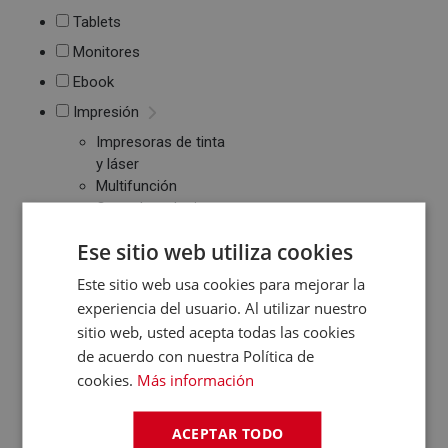
Tablets
Monitores
Ebook
Impresión
Impresoras de tinta
y láser
Multifunción
Cartuchos de tinta y
toner
Ese sitio web utiliza cookies
Periféricos
Ratones
Este sitio web usa cookies para mejorar la
Teclados
experiencia del usuario. Al utilizar nuestro
WebCams y
sitio web, usted acepta todas las cookies
Micrófonos
de acuerdo con nuestra Política de
Almacenamiento
cookies.
Más información
Pendrive y Tarjetas
de Memoria
ACEPTAR TODO
Discos duros