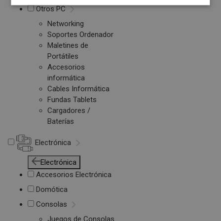
Otros PC
Networking
Soportes Ordenador
Maletines de
Portátiles
Accesorios
informática
Cables Informática
Fundas Tablets
Cargadores /
Baterías
Electrónica
Electrónica
Accesorios Electrónica
Domótica
Consolas
Juegos de Consolas