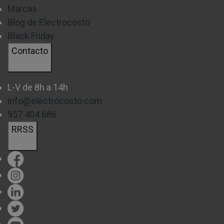
Marcas
Blog de Electrocosto
Black Friday
Contacto
L-V de 8h a 14h
info@electrocosto.com
957 404 686
RRSS