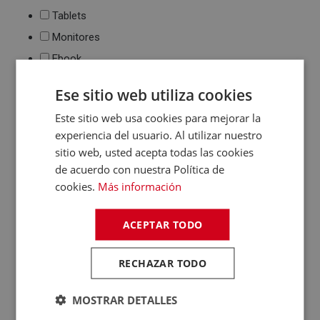
Tablets
Monitores
Ebook
Impresión
Ese sitio web utiliza cookies
Impresoras de tinta
Este sitio web usa cookies para mejorar la
y láser
Multifunción
experiencia del usuario. Al utilizar nuestro
Cartuchos de tinta y
sitio web, usted acepta todas las cookies
toner
de acuerdo con nuestra Política de
Periféricos
cookies.
Más información
Ratones
Teclados
ACEPTAR TODO
WebCams y
Micrófonos
RECHAZAR TODO
Almacenamiento
Pendrive y Tarjetas
MOSTRAR DETALLES
de Memoria
Discos duros