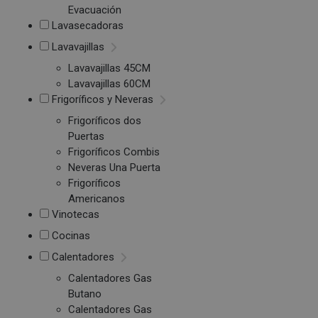
Evacuación
Lavasecadoras
Lavavajillas
Lavavajillas 45CM
Lavavajillas 60CM
Frigoríficos y Neveras
Frigoríficos dos
Puertas
Frigoríficos Combis
Neveras Una Puerta
Frigoríficos
Americanos
Vinotecas
Cocinas
Calentadores
Calentadores Gas
Butano
Calentadores Gas