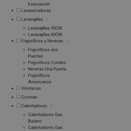
Evacuación
Lavasecadoras
Lavavajillas
Lavavajillas 45CM
Lavavajillas 60CM
Frigoríficos y Neveras
Frigoríficos dos
Puertas
Frigoríficos Combis
Neveras Una Puerta
Frigoríficos
Americanos
Vinotecas
Cocinas
Calentadores
Calentadores Gas
Butano
Calentadores Gas