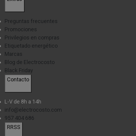
Preguntas frecuentes
Promociones
Privilegios en compras
Etiquetado energético
Marcas
Blog de Electrocosto
Black Friday
Contacto
L-V de 8h a 14h
info@electrocosto.com
957 404 686
RRSS