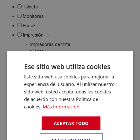
Tablets
Monitores
Ebook
Impresión
Impresoras de tinta
y láser
Multifunción
Ese sitio web utiliza cookies
Cartuchos de tinta y
toner
Este sitio web usa cookies para mejorar la
Periféricos
experiencia del usuario. Al utilizar nuestro
Ratones
sitio web, usted acepta todas las cookies
Teclados
de acuerdo con nuestra Política de
WebCams y
cookies.
Más información
Micrófonos
Almacenamiento
ACEPTAR TODO
Pendrive y Tarjetas
de Memoria
Discos duros