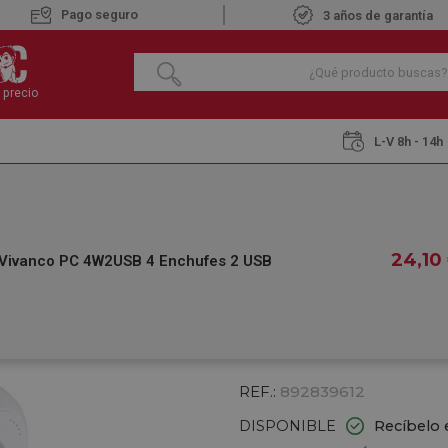
Pago seguro
3 años de garantía
 precio
L-V 8h - 14h
 de Alimentación Vivanco PC 4W2USB 4 Enchufes 2 USB
CUBO DE ALIMEN
24
,10
 Vivanco PC 4W2USB 4 Enchufes 2 USB
ENCHUFES 2 USB
€
24
,10
IVA INCLUIDO
REF.:
892839612
DISPONIBLE
Recíbelo 