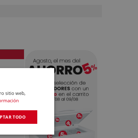
, Barcelona
ro sitio web,
ormación
PTAR TODO