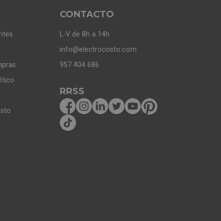
CONTACTO
ntes
L-V de 8h a 14h
info@electrocosto.com
mpras
957 404 686
ético
RRSS
osto