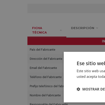
FICHA
DESCRIPCIÓN
TÉCNICA
I
País del Fabricante
Dirección del Fabricante
Ese sitio we
Email del Fabricante
Este sitio web usa
usted acepta toda
Teléfono del Fabricante
Prefijo telefónico del fabricante
MOSTRAR DE
Nombre del Fabricante
Responsable del Fabricante