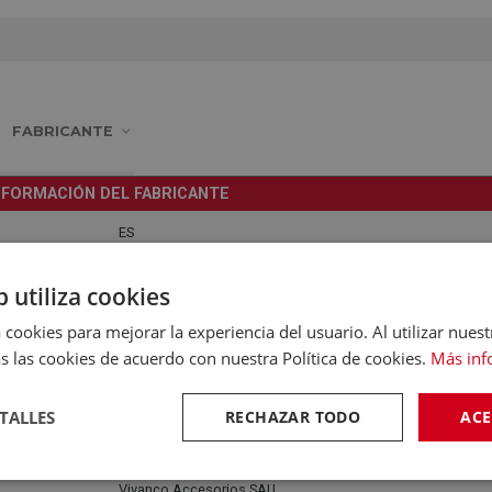
FABRICANTE
NFORMACIÓN DEL FABRICANTE
ES
Av. de Sant Julià 1, Edif. Tilma, Oficina 10, 08403 Granollers
b utiliza cookies
info@vivanco.es
 cookies para mejorar la experiencia del usuario. Al utilizar nuest
s las cookies de acuerdo con nuestra Política de cookies.
Más inf
902027724
0
TALLES
RECHAZAR TODO
ACE
Vivanco Accesorios SAU
Vivanco Accesorios SAU