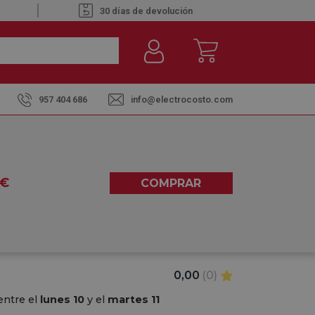
30 días de devolución
957 404 686
info@electrocosto.com
TACIÓN VIVANCO PC 4W2USB 4
€
COMPRAR
0,00
(0)
entre el
lunes 10
y el
martes 11