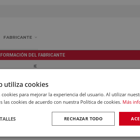
FABRICANTE
NFORMACIÓN DEL FABRICANTE
IE
Mitsubishi Electric Europe ( Ireland Branch), Westgate Busi
b utiliza cookies
Ballymount, Dublin 24 P220
 cookies para mejorar la experiencia del usuario. Al utilizar nuest
paul.sexton@meir.mee.com
s las cookies de acuerdo con nuestra Política de cookies.
Más inf
872719980
TALLES
RECHAZAR TODO
ACE
0
Mitsubishi Electric Europe B.V.