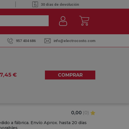
30 días de devolución
957 404 686
info@electrocosto.com
uctos + Mando PAC-YT52
-125-YJA - AIRE POR
7
,45
€
COMPRAR
NDO PAC-YT52
0,00
(0)
dido a fábrica. Envío Aprox. hasta 20 días
borables