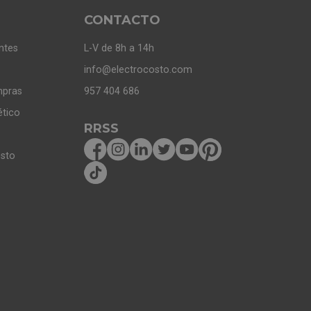
CONTACTO
ntes
L-V de 8h a 14h
info@electrocosto.com
mpras
957 404 686
ético
RRSS
osto