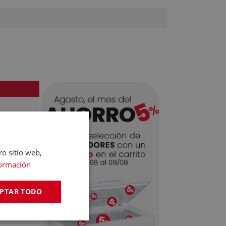
ness Park,
ro sitio web,
ormación
PTAR TODO