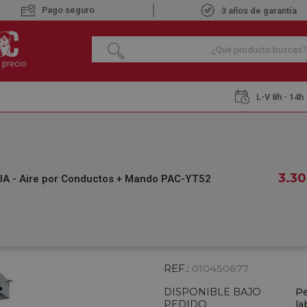
Pago seguro
3 años de garantía
 precio
L-V 8h - 14h
por conductos y cassette
Mitsubishi MGPEZ-125-YJA - Aire por Cond
MITSUBISHI MGPEZ
3.30
A - Aire por Conductos + Mando PAC-YT52
CONDUCTOS + MA
€
3.307
,45
IVA INCLUIDO
REF.:
010450677
DISPONIBLE BAJO
Pe
PEDIDO
la