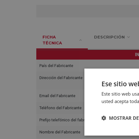
FICHA
DESCRIPCIÓN
TÉCNICA
I
País del Fabricante
Dirección del Fabricante
Ese sitio we
Este sitio web usa
Email del Fabricante
usted acepta toda
Teléfono del Fabricante
MOSTRAR DE
Prefijo telefónico del fabricante
Nombre del Fabricante