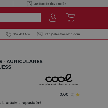
30 días de devolución
957 404 686
info@electrocosto.com
 - AURICULARES
UESS
0,00
(0)
 la próxima reposición!