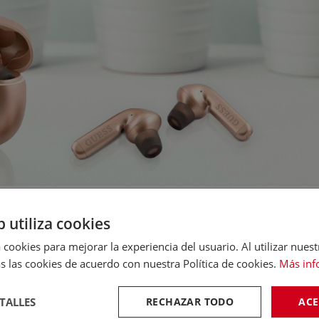
INCORPORADO.
b utiliza cookies
 cookies para mejorar la experiencia del usuario. Al utilizar nuest
lamadas con un sonido claro y sin distorsiones. Habla todo lo q
s las cookies de acuerdo con nuestra Política de cookies.
Más inf
TALLES
RECHAZAR TODO
ACE
IÓN.