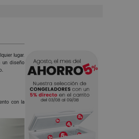
quier lugar.
n un diseño
o
.
ento con la