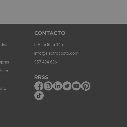
CONTACTO
ntes
L-V de 8h a 14h
info@electrocosto.com
mpras
957 404 686
ético
RRSS
osto