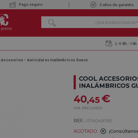
Pago seguro
3 años de garantía
 precio
L-V 8h - 14h
 Accesorios - Auriculares Inalámbricos Guess
COOL ACCESORIOS
INALÁMBRICOS G
€
40
,45
IVA INCLUIDO
REF.:
074049195
AGOTADO
¡Consúltanos