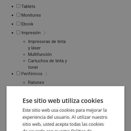
Tablets
Monitores
Ebook
Impresión
Impresoras de tinta
y láser
Multifunción
Cartuchos de tinta y
toner
Periféricos
Ratones
Teclados
WebCams y
Ese sitio web utiliza cookies
Micrófonos
Almacenamiento
Este sitio web usa cookies para mejorar la
experiencia del usuario. Al utilizar nuestro
Pendrive y Tarjetas
sitio web, usted acepta todas las cookies
de Memoria
Discos duros
de acuerdo con nuestra Política de