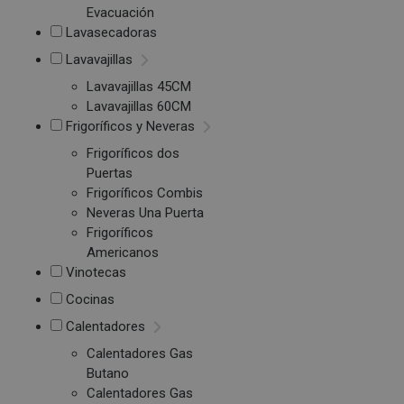
Evacuación
Lavasecadoras
Lavavajillas
Lavavajillas 45CM
Lavavajillas 60CM
Frigoríficos y Neveras
Frigoríficos dos
Puertas
Frigoríficos Combis
Neveras Una Puerta
Frigoríficos
Americanos
Vinotecas
Cocinas
Calentadores
Calentadores Gas
Butano
Calentadores Gas