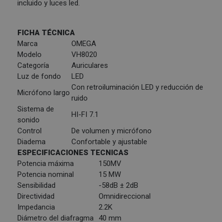
incluido y luces led.
FICHA TÉCNICA
Marca
OMEGA
Modelo
VH8020
Categoría
Auriculares
Luz de fondo
LED
Con retroiluminación LED y reducción de
Micrófono largo
ruido
Sistema de
HI-FI 7.1
sonido
Control
De volumen y micrófono
Diadema
Confortable y ajustable
ESPECIFICACIONES TECNICAS
Potencia máxima
150MV
Potencia nominal
15 MW
Sensibilidad
-58dB ± 2dB
Directividad
Omnidireccional
Impedancia
2.2K
Diámetro del diafragma
40 mm