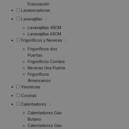
Evacuación
Lavasecadoras
Lavavajillas
Lavavajillas 45CM
Lavavajillas 60CM
Frigoríficos y Neveras
Frigoríficos dos
Puertas
Frigoríficos Combis
Neveras Una Puerta
Frigoríficos
Americanos
Vinotecas
Cocinas
Calentadores
Calentadores Gas
Butano
Calentadores Gas