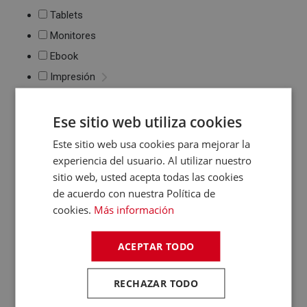
Tablets
Monitores
Ebook
Impresión
Impresoras de tinta
y láser
Ese sitio web utiliza cookies
Multifunción
Este sitio web usa cookies para mejorar la
Cartuchos de tinta y
toner
experiencia del usuario. Al utilizar nuestro
Periféricos
sitio web, usted acepta todas las cookies
de acuerdo con nuestra Política de
Ratones
cookies.
Más información
Teclados
WebCams y
Micrófonos
ACEPTAR TODO
Almacenamiento
Pendrive y Tarjetas
RECHAZAR TODO
de Memoria
Discos duros