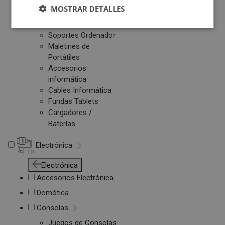
MOSTRAR DETALLES
Otros PC
Networking
Soportes Ordenador
Maletines de
Portátiles
Accesorios
informática
Cables Informática
Fundas Tablets
Cargadores /
Baterías
Electrónica
Electrónica
Accesorios Electrónica
Domótica
Consolas
Juegos de Consolas