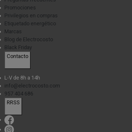
Promociones
Privilegios en compras
Etiquetado energético
Marcas
Blog de Electrocosto
Black Friday
Contacto
L-V de 8h a 14h
info@electrocosto.com
957 404 686
RRSS