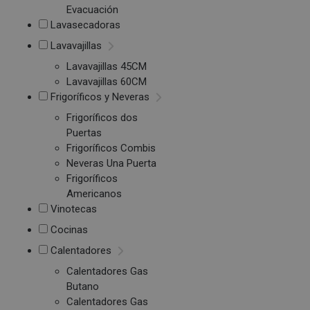
Evacuación
Lavasecadoras
Lavavajillas
Lavavajillas 45CM
Lavavajillas 60CM
Frigoríficos y Neveras
Frigoríficos dos
Puertas
Frigoríficos Combis
Neveras Una Puerta
Frigoríficos
Americanos
Vinotecas
Cocinas
Calentadores
Calentadores Gas
Butano
Calentadores Gas