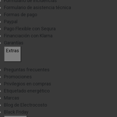
Formulario de incidencias
Formulario de asistencia técnica
Formas de pago
Paypal
Pago Flexible con Sequra
Financiación con Klarna
Garantías
Extras
Preguntas frecuentes
Promociones
Privilegios en compras
Etiquetado energético
Marcas
Blog de Electrocosto
Black Friday