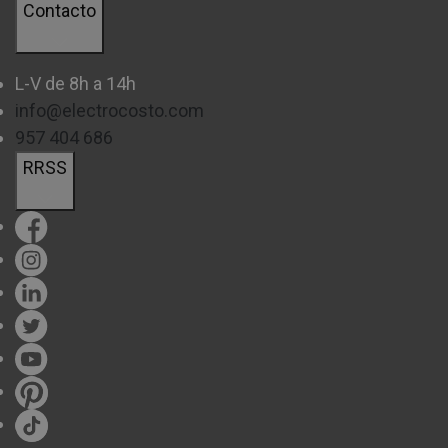
Contacto
L-V de 8h a 14h
info@electrocosto.com
957 404 686
RRSS