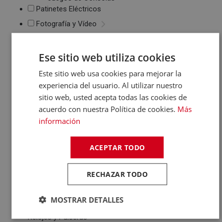
Patinetes Eléctricos
Fotografía y Vídeo
Cámaras Reflex
Cámaras Digitales
Ese sitio web utiliza cookies
Proyectores
Cámaras Deportivas
Este sitio web usa cookies para mejorar la
Sonido
experiencia del usuario. Al utilizar nuestro
sitio web, usted acepta todas las cookies de
Reproductores MP3
/ MP4 / MP5
acuerdo con nuestra Política de cookies.
Más
Auriculares
información
Altavoces
Radios CD / FM
ACEPTAR TODO
Despertadores
Barras de Sonido
Altavoces
RECHAZAR TODO
Inalambricos
Equipos de Música
MOSTRAR DETALLES
Relojes y Pulseras