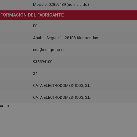
Modelo: 02859489 (no incluido)
NFORMACIÓN DEL FABRICANTE
ES
Anabel Segura 11 28108 Alcobendas
cna@cnagroup.es
938594100
34
CATA ELECTRODOMESTICOS, S.L.
CATA ELECTRODOMESTICOS, S.L.
arata.