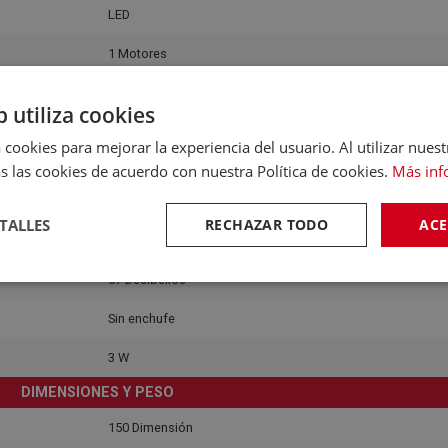
LED
1 Motores
Acero
b utiliza cookies
ONSUMO, EFICIENCIA Y RUIDO
 cookies para mejorar la experiencia del usuario. Al utilizar nuest
A
s las cookies de acuerdo con nuestra Política de cookies.
Más inf
25 Kwh/Año
TALLES
RECHAZAR TODO
ACE
50 Hz
67 Decibelios
Sin enchufe
3 W
DIMENSIONES Y PESO
150 Dimensión