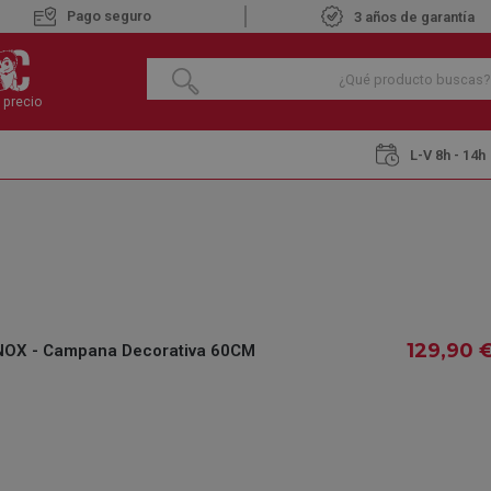
Pago seguro
3 años de garantía
 precio
L-V 8h - 14h
s decorativas
CATA VK 6000 X INOX - Campana Decorativa 60CM
CATA VK 6000 X 
60CM
€
129
,90
129
,90
NOX - Campana Decorativa 60CM
IVA INCLUIDO
REF.:
224835701
DISPONIBLE
Recíbelo 