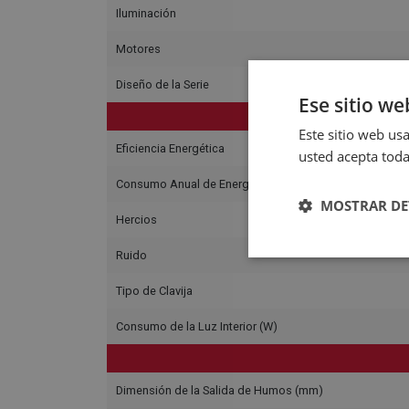
Iluminación
Motores
Diseño de la Serie
Ese sitio we
C
Este sitio web usa
Eficiencia Energética
usted acepta toda
Consumo Anual de Energía
MOSTRAR DE
Hercios
Ruido
Tipo de Clavija
Consumo de la Luz Interior (W)
Dimensión de la Salida de Humos (mm)