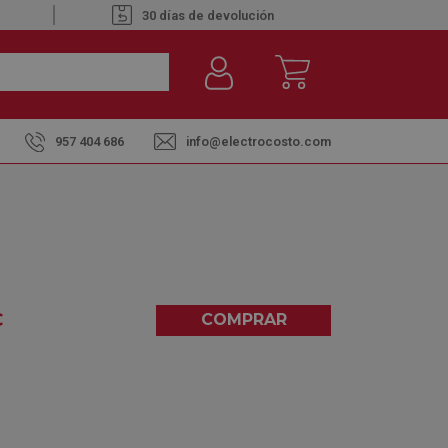
30 días de devolución
957 404 686
info@electrocosto.com
INOX - CAMPANA DECORATIVA
€
COMPRAR
5,00
(2)
entre el
martes 11
y el
miércoles 12