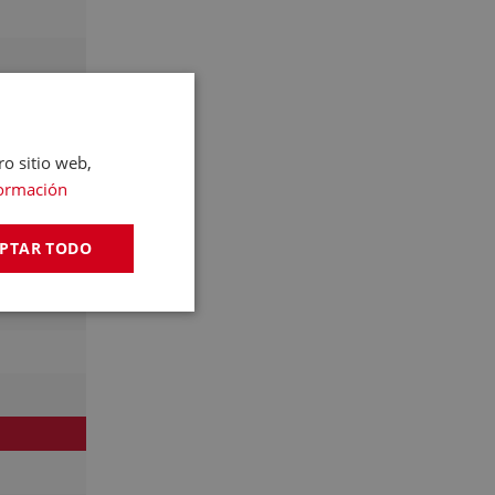
ro sitio web,
ormación
PTAR TODO