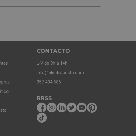
CONTACTO
ntes
L-V de 8h a 14h
info@electrocosto.com
mpras
957 404 686
ético
RRSS
osto