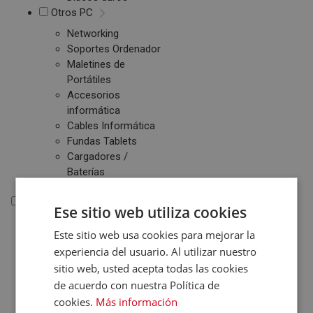
Otros PC
Networking
Soportes Ordenador
Maletines de
Portátiles
Accesorios
informática
Cables Informática
Fundas Tablets
Cargadores /
Baterías
Electrónica
Ese sitio web utiliza cookies
Electrónica
Este sitio web usa cookies para mejorar la
Accesorios Electrónica
experiencia del usuario. Al utilizar nuestro
sitio web, usted acepta todas las cookies
Domótica
de acuerdo con nuestra Política de
Consolas
cookies.
Más información
Juegos de Consolas