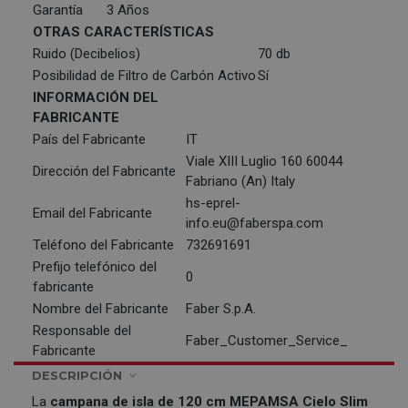
Garantía
3 Años
OTRAS CARACTERÍSTICAS
Ruido (Decibelios)
70 db
Posibilidad de Filtro de Carbón Activo
Sí
INFORMACIÓN DEL
FABRICANTE
País del Fabricante
IT
Viale XIII Luglio 160 60044
Dirección del Fabricante
Fabriano (An) Italy
hs-eprel-
Email del Fabricante
info.eu@faberspa.com
Teléfono del Fabricante
732691691
Prefijo telefónico del
0
fabricante
Nombre del Fabricante
Faber S.p.A.
Responsable del
Faber_Customer_Service_
Fabricante
DESCRIPCIÓN
La
campana de isla de 120 cm
MEPAMSA
Cielo Slim