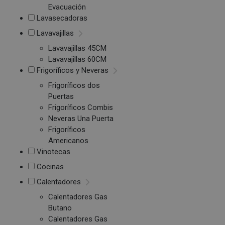
Evacuación
Lavasecadoras
Lavavajillas
Lavavajillas 45CM
Lavavajillas 60CM
Frigoríficos y Neveras
Frigoríficos dos
Puertas
Frigoríficos Combis
Neveras Una Puerta
Frigoríficos
Americanos
Vinotecas
Cocinas
Calentadores
Calentadores Gas
Butano
Calentadores Gas