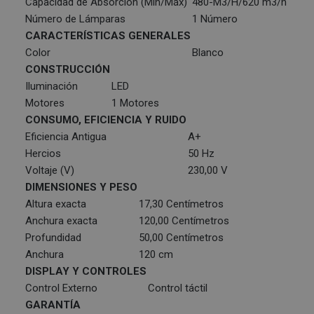
Capacidad de Absorción (Min/Máx)
480-M3/H/620 m3/h
Número de Lámparas
1 Número
CARACTERÍSTICAS GENERALES
Color
Blanco
CONSTRUCCIÓN
Iluminación
LED
Motores
1 Motores
CONSUMO, EFICIENCIA Y RUIDO
Eficiencia Antigua
A+
Hercios
50 Hz
Voltaje (V)
230,00 V
DIMENSIONES Y PESO
Altura exacta
17,30 Centímetros
Anchura exacta
120,00 Centímetros
Profundidad
50,00 Centímetros
Anchura
120 cm
DISPLAY Y CONTROLES
Control Externo
Control táctil
GARANTÍA