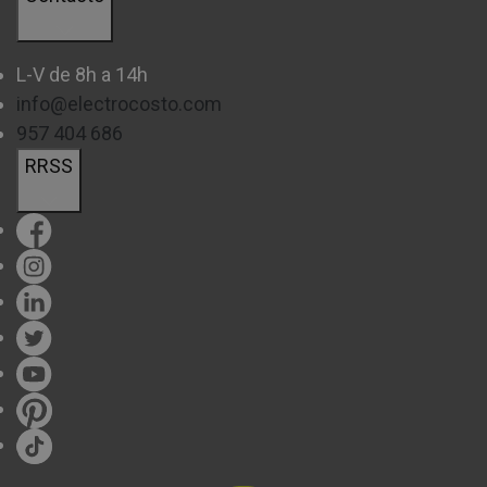
L-V de 8h a 14h
info@electrocosto.com
957 404 686
RRSS