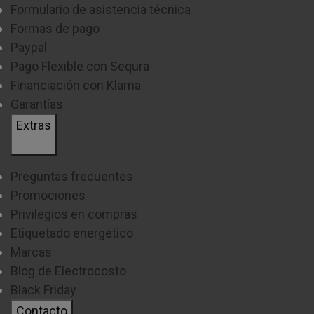
Formulario de asistencia técnica
Formas de pago
Paypal
Pago Flexible con Sequra
Financiación con Klarna
Garantías
Extras
Preguntas frecuentes
Promociones
Privilegios en compras
Etiquetado energético
Marcas
Blog de Electrocosto
Black Friday
Contacto