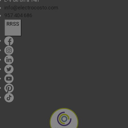
info@electrocosto.com
957 404 686
RRSS