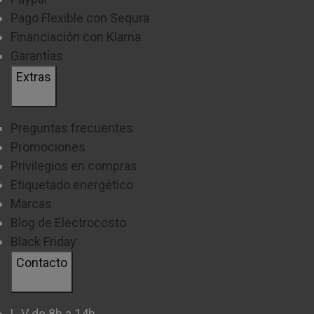
Pago Flexible con Sequra
Financiación con Klarna
Garantías
Extras
Preguntas frecuentes
Promociones
Privilegios en compras
Etiquetado energético
Marcas
Blog de Electrocosto
Black Friday
Contacto
L-V de 8h a 14h