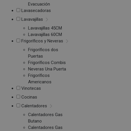
Evacuación
Lavasecadoras
Lavavajillas
Lavavajillas 45CM
Lavavajillas 60CM
Frigoríficos y Neveras
Frigoríficos dos
Puertas
Frigoríficos Combis
Neveras Una Puerta
Frigoríficos
Americanos
Vinotecas
Cocinas
Calentadores
Calentadores Gas
Butano
Calentadores Gas