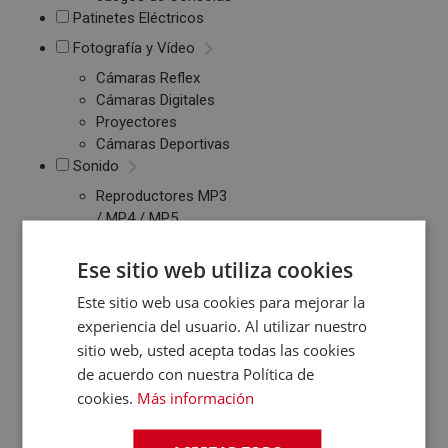
Patinetes Eléctricos
Fotografía y Vídeo
Cámaras Reflex
Cámaras Digitales
Proyectores
Cámaras Deportivas
Sonido
Reproductores MP3
/ MP4 / MP5
Auriculares
Altavoces
Ese sitio web utiliza cookies
Radios CD / FM
Este sitio web usa cookies para mejorar la
Despertadores
experiencia del usuario. Al utilizar nuestro
Barras de Sonido
sitio web, usted acepta todas las cookies
Altavoces
de acuerdo con nuestra Política de
Inalambricos
Equipos de Música
cookies.
Más información
Relojes y Pulseras