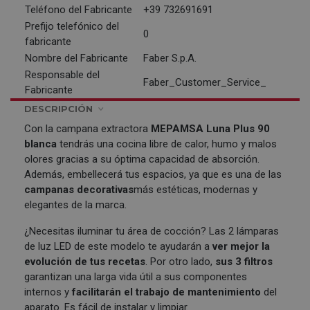
Teléfono del Fabricante
+39 732691691
Prefijo telefónico del
0
fabricante
Nombre del Fabricante
Faber S.p.A.
Responsable del
Faber_Customer_Service_
Fabricante
DESCRIPCIÓN
Con la campana extractora
MEPAMSA
Luna Plus 90
blanca
tendrás una cocina libre de calor, humo y malos
olores gracias a su óptima capacidad de absorción.
Además, embellecerá tus espacios, ya que es una de las
campanas decorativas
más estéticas, modernas y
elegantes de la marca.
¿Necesitas iluminar tu área de cocción? Las 2 lámparas
de luz LED de este modelo te ayudarán a
ver mejor la
evolución de tus recetas
. Por otro lado,
sus 3 filtros
garantizan una larga vida útil a sus componentes
internos y
facilitarán el trabajo de mantenimiento
del
aparato. Es fácil de instalar y limpiar.