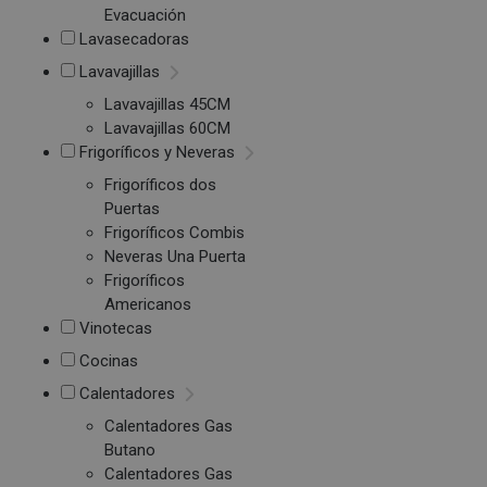
Evacuación
Lavasecadoras
Lavavajillas
Lavavajillas 45CM
Lavavajillas 60CM
Frigoríficos y Neveras
Frigoríficos dos
Puertas
Frigoríficos Combis
Neveras Una Puerta
Frigoríficos
Americanos
Vinotecas
Cocinas
Calentadores
Calentadores Gas
Butano
Calentadores Gas