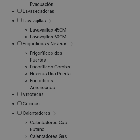
Evacuación
Lavasecadoras
Lavavajillas
Lavavajillas 45CM
Lavavajillas 60CM
Frigoríficos y Neveras
Frigoríficos dos
Puertas
Frigoríficos Combis
Neveras Una Puerta
Frigoríficos
Americanos
Vinotecas
Cocinas
Calentadores
Calentadores Gas
Butano
Calentadores Gas