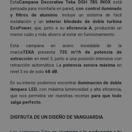
Esta
Campana Decorativa
Teka DSH 785 INOX
está
pensada para montarla en pared
, con control iluminado
y filtros de aluminio
. Incluye un sistema de fácil
instalación y un
interior blindado de doble turbina
EcoPower
, que, junto a su
eficiencia A
, producirán un
menor ruido y más ahorro al estar en funcionamiento.
Esta campana
en acero inoxidable de la
marca
TEKA
presenta
735 m³/h de potencia de
extracción
en nivel 3, junto a una posición intensiva con
retracción automática. La
potencia sonora máxima
en
nivel 3 es de solo
68 dB.
En su interior podemos encontrar
iluminación de doble
lámpara LED
, con máxima luminosidad y alta eficiencia,
que nos permitirá ver nuestras recetas
para que todo
salga perfecto.
DISFRUTA DE UN DISEÑO DE VANGUARDIA
Las campanas Teka
se ajustarán a la perfección a tu