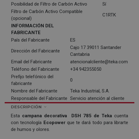
Posibilidad de Filtro de Carbón Activo
Sí
Filtro de Carbón Activo Compatible
C1RTK
(opcional)
INFORMACIÓN DEL
FABRICANTE
País del Fabricante
ES
Cajo 17 39011 Santander
Dirección del Fabricante
Cantabria
Email del Fabricante
atencionalcliente@teka.com
Teléfono del Fabricante
+34 942355050
Prefijo telefónico del
0
fabricante
Nombre del Fabricante
Teka Industrial, S.A.
Responsable del Fabricante
Servicio atención al cliente
DESCRIPCIÓN
Esta
campana decorativa
DSH 785 de Teka
cuenta
con tecnología
Ecopower
que te dará todo para librarte
de humos y olores.