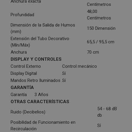
Anchura exacta
Centímetros
48,00
Profundidad
Centímetros
Dimensión de la Salida de Humos
150 Dimensión
(mm)
Extensión del Tubo Decorativo
65,5 / 95,5 cm
(Mín/Máx)
Anchura
70 cm
DISPLAY Y CONTROLES
Control Externo
Control mecánico
Display Digital
Sí
Mandos Retro Iluminados
Sí
GARANTÍA
Garantía
3 Años
OTRAS CARACTERÍSTICAS
54 - 68 dB
Ruido (Decibelios)
db
Posibilidad de Funcionamiento en
Sí
Recirculación