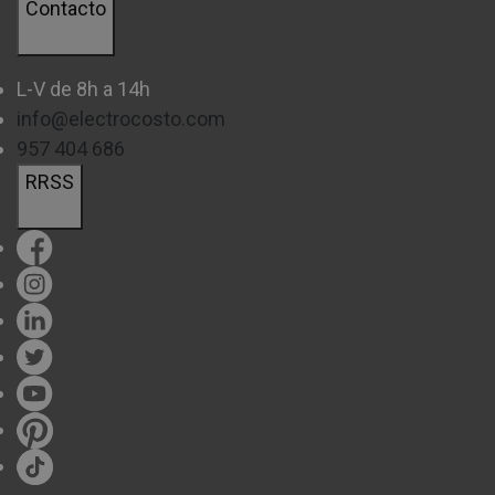
Contacto
L-V de 8h a 14h
info@electrocosto.com
957 404 686
RRSS