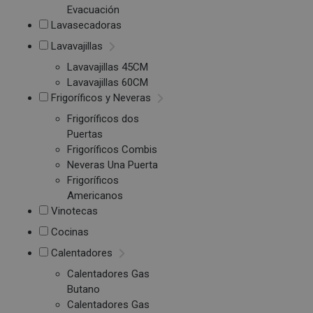
Evacuación
Lavasecadoras
Lavavajillas
Lavavajillas 45CM
Lavavajillas 60CM
Frigoríficos y Neveras
Frigoríficos dos
Puertas
Frigoríficos Combis
Neveras Una Puerta
Frigoríficos
Americanos
Vinotecas
Cocinas
Calentadores
Calentadores Gas
Butano
Calentadores Gas