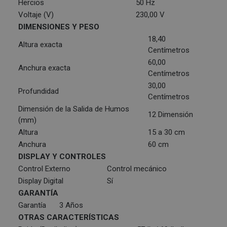
Hercios
50 Hz
Voltaje (V)
230,00 V
DIMENSIONES Y PESO
18,40
Altura exacta
Centímetros
60,00
Anchura exacta
Centímetros
30,00
Profundidad
Centímetros
Dimensión de la Salida de Humos
12 Dimensión
(mm)
Altura
15 a 30 cm
Anchura
60 cm
DISPLAY Y CONTROLES
Control Externo
Control mecánico
Display Digital
Sí
GARANTÍA
Garantía
3 Años
OTRAS CARACTERÍSTICAS