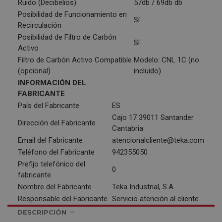
Ruido (Decibelios)
57db / 69db db
Posibilidad de Funcionamiento en
Sí
Recirculación
Posibilidad de Filtro de Carbón
Sí
Activo
Filtro de Carbón Activo Compatible
Modelo: CNL 1C (no
(opcional)
incluido)
INFORMACIÓN DEL
FABRICANTE
País del Fabricante
ES
Cajo 17 39011 Santander
Dirección del Fabricante
Cantabria
Email del Fabricante
atencionalcliente@teka.com
Teléfono del Fabricante
942355050
Prefijo telefónico del
0
fabricante
Nombre del Fabricante
Teka Industrial, S.A.
Responsable del Fabricante
Servicio atención al cliente
DESCRIPCIÓN