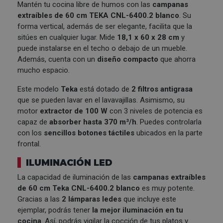
Mantén tu cocina libre de humos con las
campanas
extraíbles
de 60 cm
TEKA
CNL-6400.2 blanco
. Su
forma vertical, además de ser elegante, facilita que la
sitúes en cualquier lugar. Mide
18,1 x 60 x 28 cm
y
puede instalarse en el techo o debajo de un mueble.
Además, cuenta con un
diseño compacto
que ahorra
mucho espacio.
Este modelo
Teka
está dotado de
2 filtros antigrasa
que se pueden lavar en el lavavajillas. Asimismo, su
motor
extractor de 100 W
con 3 niveles de potencia es
capaz de
absorber hasta 370 m³/h
. Puedes controlarla
con los
sencillos botones táctiles
ubicados en la parte
frontal.
ILUMINACIÓN LED
La capacidad de iluminación de las
campanas extraíbles
de 60 cm Teka CNL-6400.2 blanco
es muy potente.
Gracias a las
2 lámparas ledes
que incluye este
ejemplar, podrás tener
la mejor iluminación en tu
cocina
. Así, podrás vigilar la cocción de tus platos y