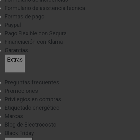
Formulario de asistencia técnica
Formas de pago
Paypal
Pago Flexible con Sequra
Financiación con Klarna
Garantías
Extras
Preguntas frecuentes
Promociones
Privilegios en compras
Etiquetado energético
Marcas
Blog de Electrocosto
Black Friday