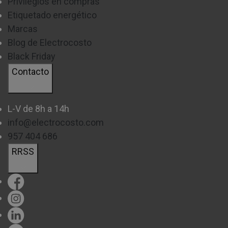
Privilegios en compras
Etiquetado energético
Marcas
Blog de Electrocosto
Black Friday
Contacto
L-V de 8h a 14h
info@electrocosto.com
957 404 686
RRSS