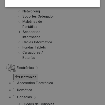
Otros PC
Networking
Soportes Ordenador
Maletines de
Portátiles
Accesorios
informática
Cables Informática
Fundas Tablets
Cargadores /
Baterías
Electrónica
Electrónica
Accesorios Electrónica
Domótica
Consolas
Juegos de Consolas