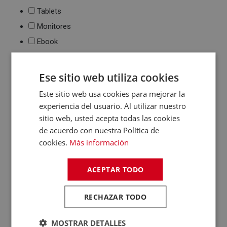
Tablets
Monitores
Ebook
Impresión
Impresoras de tinta
Ese sitio web utiliza cookies
y láser
Este sitio web usa cookies para mejorar la
Multifunción
experiencia del usuario. Al utilizar nuestro
Cartuchos de tinta y
toner
sitio web, usted acepta todas las cookies
Periféricos
de acuerdo con nuestra Política de
cookies.
Más información
Ratones
Teclados
WebCams y
ACEPTAR TODO
Micrófonos
Almacenamiento
RECHAZAR TODO
Pendrive y Tarjetas
de Memoria
MOSTRAR DETALLES
Discos duros