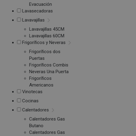
Evacuación
Lavasecadoras
Lavavajillas
Lavavajillas 45CM
Lavavajillas 60CM
Frigoríficos y Neveras
Frigoríficos dos
Puertas
Frigoríficos Combis
Neveras Una Puerta
Frigoríficos
Americanos
Vinotecas
Cocinas
Calentadores
Calentadores Gas
Butano
Calentadores Gas