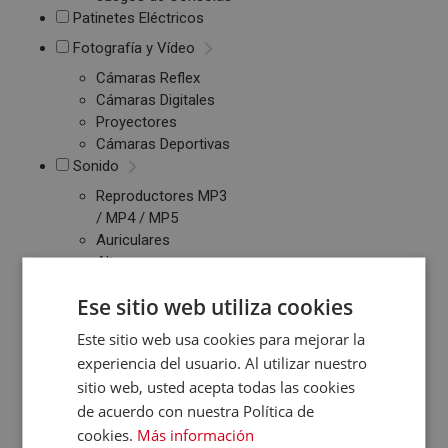
Patinetes Eléctricos
Fotografía y Vídeo
Cámaras Reflex
Cámaras Digitales
Proyectores
Cámaras Deportivas
Sonido
Reproductores MP3
/ MP4 / MP5
Auriculares
Altavoces
Radios CD / FM
Ese sitio web utiliza cookies
Despertadores
Barras de Sonido
Este sitio web usa cookies para mejorar la
Altavoces
experiencia del usuario. Al utilizar nuestro
Inalambricos
sitio web, usted acepta todas las cookies
Equipos de Música
de acuerdo con nuestra Política de
cookies.
Más información
Relojes y Pulseras