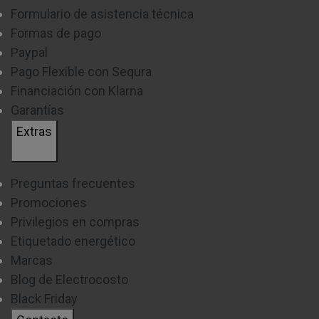
Formulario de asistencia técnica
Formas de pago
Paypal
Pago Flexible con Sequra
Financiación con Klarna
Garantías
Extras
Preguntas frecuentes
Promociones
Privilegios en compras
Etiquetado energético
Marcas
Blog de Electrocosto
Black Friday