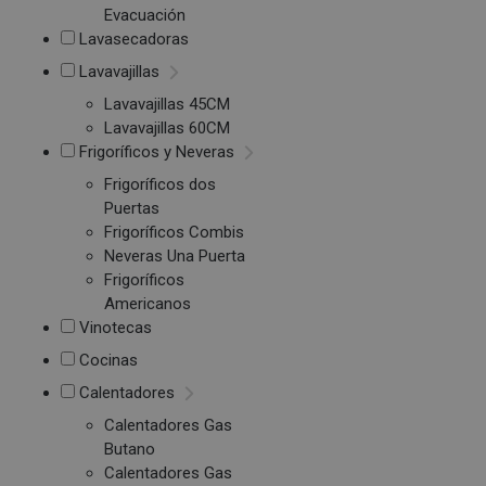
Evacuación
Lavasecadoras
Lavavajillas
Lavavajillas 45CM
Lavavajillas 60CM
Frigoríficos y Neveras
Frigoríficos dos
Puertas
Frigoríficos Combis
Neveras Una Puerta
Frigoríficos
Americanos
Vinotecas
Cocinas
Calentadores
Calentadores Gas
Butano
Calentadores Gas