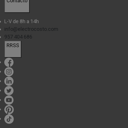
Contacto
L-V de 8h a 14h
info@electrocosto.com
957 404 686
RRSS