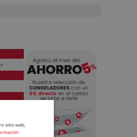
to
ro sitio web,
ormación