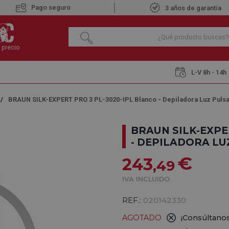
Pago seguro
3 años de garantía
 precio
L-V 8h - 14h
BRAUN SILK-EXPERT PRO 3 PL-3020-IPL Blanco - Depiladora Luz Puls
BRAUN SILK-EXPE
- DEPILADORA L
€
243
,49
IVA INCLUIDO
REF.:
020142330
AGOTADO
¡Consúltanos