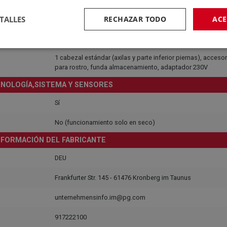
GARANTÍA
TALLES
RECHAZAR TODO
ACE
3 Años
OTROS DATOS
1 cabezal estándar (axilas y parte inferior piernas), acceso
para rostro, funda almacenamiento, adaptador 230V
NOLOGÍA,SISTEMA Y SENSORES
Sí
No (funcionamiento solo en seco)
NFORMACIÓN DEL FABRICANTE
DEU
Frankfurter Str. 145 - 61476 Kronberg im Taunus
unternehmensinfo.im@pg.com
917222100