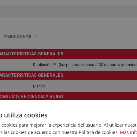
FABRICANTE
ARACTERÍSTICAS GENERALES
Depilación IPL (luz pulsada intensa) 100 disparos por minu
ARACTERÍSTICAS GENERALES
Blanco
ONSUMO, EFICIENCIA Y RUIDO
3 niveles
b utiliza cookies
FUNCIONES
 cookies para mejorar la experiencia del usuario. Al utilizar nuest
Multizona, modo suavidad (rostro, axilar, zona bikini)
s las cookies de acuerdo con nuestra Política de cookies.
Más inf