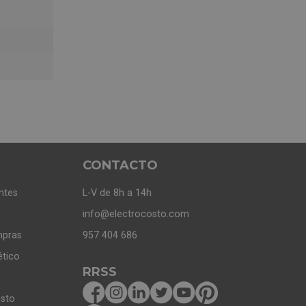
CONTACTO
ntes
L-V de 8h a 14h
info@electrocosto.com
mpras
957 404 686
ético
RRSS
osto