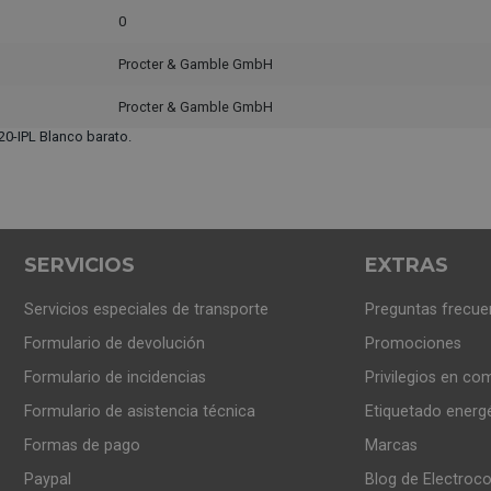
0
Procter & Gamble GmbH
Procter & Gamble GmbH
0-IPL Blanco barato.
SERVICIOS
EXTRAS
Servicios especiales de transporte
Preguntas frecue
Formulario de devolución
Promociones
Formulario de incidencias
Privilegios en co
Formulario de asistencia técnica
Etiquetado energ
Formas de pago
Marcas
Paypal
Blog de Electroc