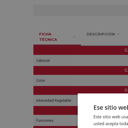
FICHA
DESCRIPCIÓN
TÉCNICA
C
Cabezal
C
Color
C
Intensidad Regulable
Ese sitio we
Este sitio web usa
Funciones
usted acepta toda